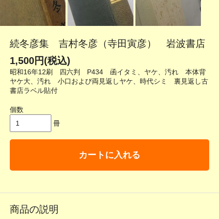
続冬彦集 吉村冬彦（寺田寅彦） 岩波書店
1,500円(税込)
昭和16年12刷 四六判 P434 函イタミ、ヤケ、汚れ 本体背
ヤケ大、汚れ 小口および両見返しヤケ、時代シミ 裏見返し古
書店ラベル貼付
個数
冊
カートに入れる
商品の説明