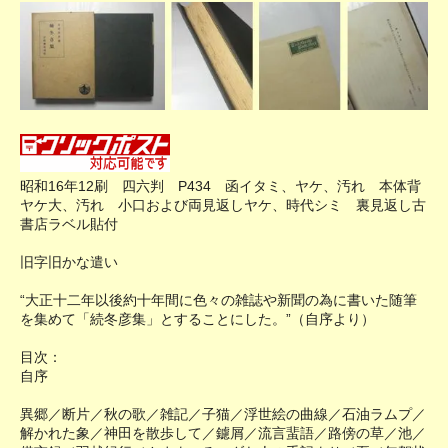
昭和16年12刷 四六判 P434 函イタミ、ヤケ、汚れ 本体背
ヤケ大、汚れ 小口および両見返しヤケ、時代シミ 裏見返し古
書店ラベル貼付
旧字旧かな遣い
“大正十二年以後約十年間に色々の雑誌や新聞の為に書いた随筆
を集めて「続冬彦集」とすることにした。”（自序より）
目次：
自序
異郷／断片／秋の歌／雑記／子猫／浮世絵の曲線／石油ラムプ／
解かれた象／神田を散歩して／鑢屑／流言蜚語／路傍の草／池／