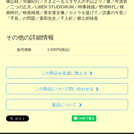
備忘録／羽越紀行／さまよへるユダヤ人の手記より／夏／年賀状
／二つの正月／LIBER STUDIORUM／時事雑感／野球時代／映
画時代／映画雑感／青衣童女像／カメラを提げて／読書の今昔／
『手首』の問題／蓑田先生／千人針／郷土的味覚
その他の詳細情報
販売価格
1,500円(税込)
この商品を友達に教える
この商品について問い合わせる
返品について