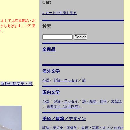
Cart
» カートの中身を見る
きましては在庫確認・お
絡さしあげます。ご不便
検索
ます。
全商品
海外文学
小説
／
評論・エッセイ
／
詩
海外幻想文学・芸
＞
国内文学
小説
／
評論・エッセイ
／
詩・短歌・俳句
／
文芸誌
／
古典文学（近世以前）
美術／建築／デザイン
評論・美術史・図像学
／
絵画・写真・オブジェほか