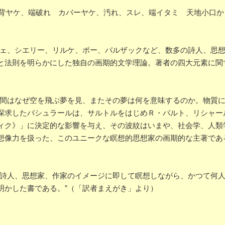
P4 帯背ヤケ、端破れ カバーヤケ、汚れ、スレ、端イタミ 天地小口
チェ、シエリー、リルケ、ポー、バルザックなど、数多の詩人、思
と法則を明らかにした独自の画期的文学理論。著者の四大元素に関
人間はなぜ空を飛ぶ夢を見、またその夢は何を意味するのか。物質
探求したバシュラールは、サルトルをはじめＲ・バルト、リシャー
ィク》」に決定的な影響を与え、その波紋はいまや、社会学、人類
想像力を扱った、このユニークな瞑想的思想家の画期的な主著であ
の詩人、思想家、作家のイメージに即して瞑想しながら、かつて何
明かした書である。”（「訳者まえがき」より）