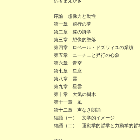
訳者まえがき
序論 想像力と動性
第一章 飛行の夢
第二章 翼の詩学
第三章 想像的墜落
第四章 ロベール・ドズワィユの業績
第五章 ニーチェと昇行の心象
第六章 青空
第七章 星座
第八章 雲
第九章 星雲
第十章 大気の樹木
第十一章 風
第十二章 声なき朗誦
結語（一） 文学的イメージ
結語（二） 運動学的哲学と力動学的哲