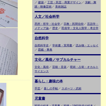
／
建築
／
工芸・民芸・商業デザイン
／
演劇・舞
踏・映像芸術
／
美術雑誌
人文／社会科学
思想・哲学・社会学
／
宗教・民間信仰
／
言語学・
メディア論
／
歴史
／
民俗学・文化人類学・考古学
自然科学
自然科学史
／
学術書・実用書
／
読み物・エッセイ
／
図鑑・事典
文化／風俗／サブカルチャー
文化・風俗
／
芸能・音楽
／
呪術・占術・オカルト
サイエンス
暮らし・趣味の本
手芸
／
暮しの手帖
／
スポーツ・武術
児童書
戦前の絵本・児童書
／
戦後～1960年代の絵本
／