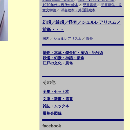
1970年代～現代の絵本
／
児童書籍
／
児童画集・児
童文学論
／
洋書絵本・外国語絵本
幻想／綺想／怪奇／シュルレアリスム／
前衛・・・
国内
／
シュルレアリスム
／
海外
博物・本草・錬金術・魔術・記号術
妖怪・幻獣・神話・伝承
江戸の文化・風俗
その他
全集・セット本
文庫・新書・選書
雑誌・ムック本
展覧会図録
facebook