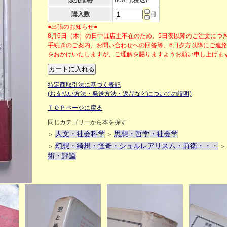
販売価格
800円(税込)
購入数
冊
●出張のお知らせ●
8月6日（木）の日中は店主不在のため、5日夜以降のご注文につ
手続きのご案内、お問い合わせへの回答等、6日夕方以降にご連
をおかけいたしますが、ご理解を賜りますようお願い申し上げ
特定商取引法に基づく表記
(お支払い方法・発送方法・返品などについての説明)
ＴＯＰページに戻る
同じカテゴリーから本を探す
人文・社会科学
思想・哲学・社会学
＞
＞
幻想・綺想・怪奇・シュルレアリスム・前衛・・・
＞
術・評論