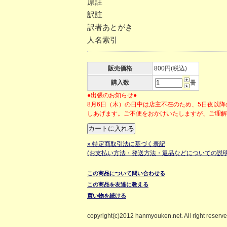
原註
訳註
訳者あとがき
人名索引
販売価格
800円(税込)
購入数
冊
●出張のお知らせ●
8月6日（木）の日中は店主不在のため、5日夜以
しあげます。ご不便をおかけいたしますが、ご理
» 特定商取引法に基づく表記
(お支払い方法・発送方法・返品などについての説明
この商品について問い合わせる
この商品を友達に教える
買い物を続ける
copyright(c)2012 hanmyouken.net. All right reserv