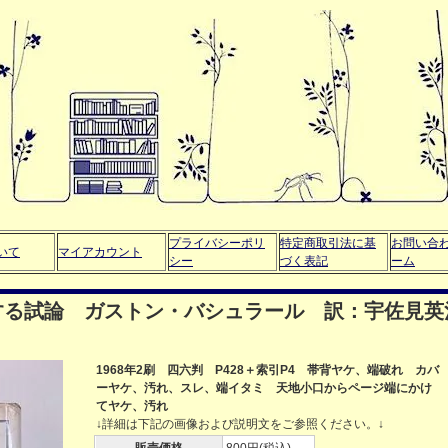
プライバシーポリ
特定商取引法に基
お問い合
いて
マイアカウント
シー
づく表記
ーム
する試論 ガストン・バシュラール 訳：宇佐見英
1968年2刷 四六判 P428＋索引P4 帯背ヤケ、端破れ カバ
ーヤケ、汚れ、スレ、端イタミ 天地小口からページ端にかけ
てヤケ、汚れ
↓詳細は下記の画像および説明文をご参照ください。↓