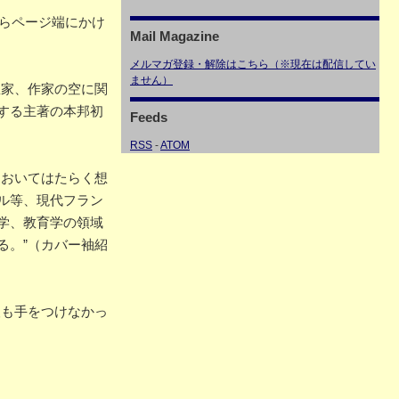
からページ端にかけ
Mail Magazine
メルマガ登録・解除はこちら（※現在は配信してい
ません）
想家、作家の空に関
する主著の本邦初
Feeds
RSS
-
ATOM
においてはたらく想
ル等、現代フラン
学、教育学の領域
る。”（カバー袖紹
人も手をつけなかっ