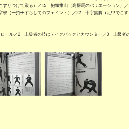
こすりつけて蹴る）／19 抱頭推山（高探馬のバリエーション）／
穿梭（一拍子ずらしてのフェイント）／22 十字擺脚（足甲でこ
ロール／2 上級者の技はテイクバックとカウンター／3 上級者