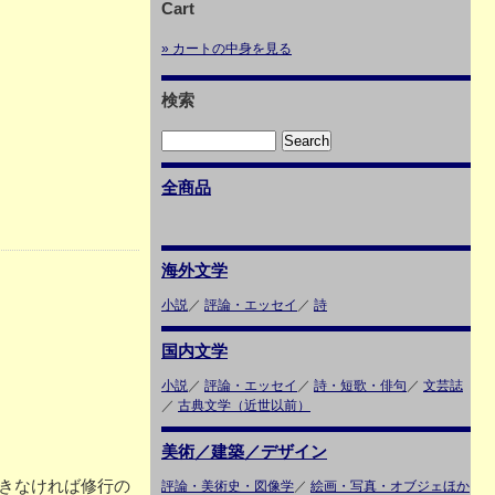
Cart
» カートの中身を見る
検索
全商品
海外文学
小説
／
評論・エッセイ
／
詩
国内文学
小説
／
評論・エッセイ
／
詩・短歌・俳句
／
文芸誌
／
古典文学（近世以前）
美術／建築／デザイン
きなければ修行の
評論・美術史・図像学
／
絵画・写真・オブジェほか