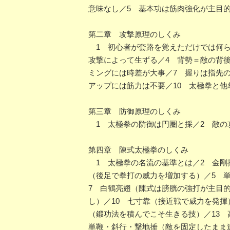
意味なし／5 基本功は筋肉強化が主目
第二章 攻撃原理のしくみ
1 初心者が套路を覚えただけでは何ら
攻撃によって生ずる／4 背勢＝敵の背
ミングには時差が大事／7 握りは指先
アップには筋力は不要／10 太極拳と他
第三章 防御原理のしくみ
1 太極拳の防御は円圏と採／2 敵の
第四章 陳式太極拳のしくみ
1 太極拳の名流の基準とは／2 金剛
（後足で拳打の威力を増加する）／5 
7 白鶴亮翅（陳式は膀胱の強打が主目
し）／10 七寸靠（接近戦で威力を発揮
（鍛功法を積んでこそ生きる技）／13 
単鞭・斜行・撃地捶（敵を固定したまま