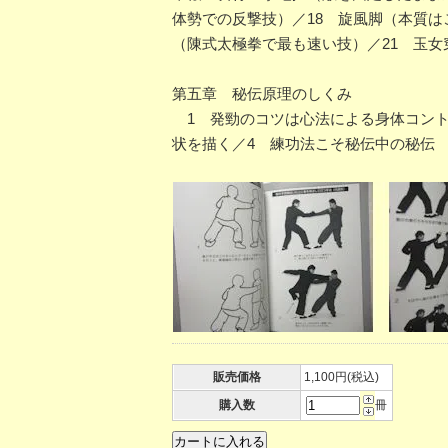
体勢での反撃技）／18 旋風脚（本質は
（陳式太極拳で最も速い技）／21 玉女
第五章 秘伝原理のしくみ
1 発勁のコツは心法による身体コント
状を描く／4 練功法こそ秘伝中の秘伝
販売価格
1,100円(税込)
購入数
冊