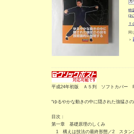
特
(
Ｔ
同
＞
平成24年初版 Ａ５判 ソフトカバー P
“ゆるやかな動きの中に隠された強猛さの
目次：
第一章 基礎原理のしくみ
1 構えは技法の最終形態／2 スタン