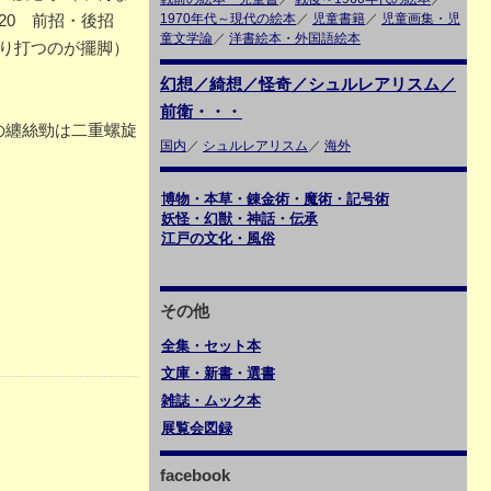
20 前招・後招
1970年代～現代の絵本
／
児童書籍
／
児童画集・児
童文学論
／
洋書絵本・外国語絵本
すり打つのが擺脚）
幻想／綺想／怪奇／シュルレアリスム／
前衛・・・
の纏絲勁は二重螺旋
国内
／
シュルレアリスム
／
海外
博物・本草・錬金術・魔術・記号術
妖怪・幻獣・神話・伝承
江戸の文化・風俗
その他
全集・セット本
文庫・新書・選書
雑誌・ムック本
展覧会図録
facebook