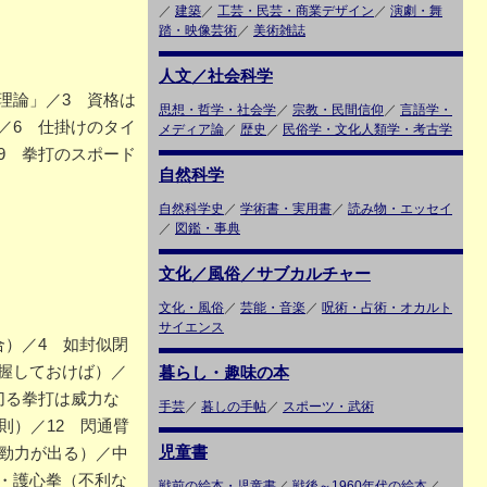
／
建築
／
工芸・民芸・商業デザイン
／
演劇・舞
踏・映像芸術
／
美術雑誌
人文／社会科学
理論」／3 資格は
思想・哲学・社会学
／
宗教・民間信仰
／
言語学・
／6 仕掛けのタイ
メディア論
／
歴史
／
民俗学・文化人類学・考古学
9 拳打のスポード
自然科学
自然科学史
／
学術書・実用書
／
読み物・エッセイ
／
図鑑・事典
文化／風俗／サブカルチャー
文化・風俗
／
芸能・音楽
／
呪術・占術・オカルト
サイエンス
）／4 如封似閉
握しておけば）／
暮らし・趣味の本
切る拳打は威力な
手芸
／
暮しの手帖
／
スポーツ・武術
則）／12 閃通臂
児童書
そ勁力が出る）／中
・護心拳（不利な
戦前の絵本・児童書
／
戦後～1960年代の絵本
／