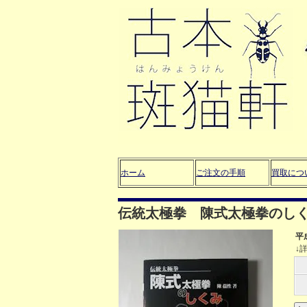
ホーム
ご注文の手順
買取につ
伝統太極拳 陳式太極拳のし
平
↓