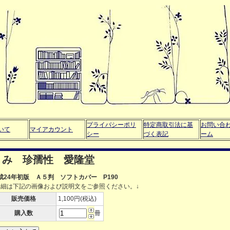
プライバシーポリ
特定商取引法に基
お問い合
いて
マイアカウント
シー
づく表記
ーム
くみ 珍孺性 愛隆堂
成24年初版 Ａ５判 ソフトカバー P190
詳細は下記の画像および説明文をご参照ください。↓
販売価格
1,100円(税込)
購入数
冊