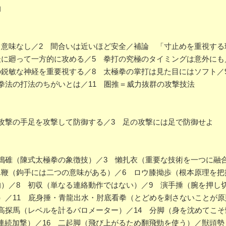
的
意味なし／2 間合いは近いほど安全／補論 「寸止めを重視する
後に廻って一方的に攻める／5 拳打の究極のタイミングは意外にも
の鋭敏な神経を重要視する／8 太極拳の掌打は見た目にはソフト／
拳法の打法のちがいとは／11 圏推＝威力抜群の攻撃技法
攻撃の手足を攻撃して防御する／3 足の攻撃には足で防御せよ
搗碓（陳式太極拳の象徴技）／3 懶扎衣（重要な技術を一つに融合
単鞭（鉤手には二つの意味がある）／6 ロウ膝拗歩（根本原理を把
的）／8 初収（単なる連絡動作ではない）／9 演手捶（腕を押し
）／11 庇身捶・青龍出水・肘底看拳（とどめを刺さないことが原
高探馬（レベルを計るバロメーター）／14 分脚（身を沈めてこ
連続加撃）／16 二起脚（飛び上がるため翻飛勁を使う）／獣頭勢