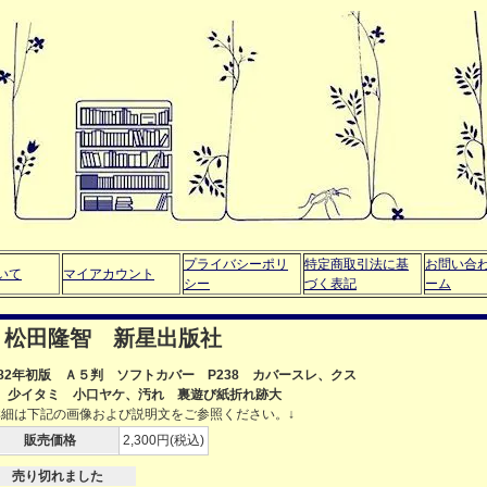
プライバシーポリ
特定商取引法に基
お問い合
いて
マイアカウント
シー
づく表記
ーム
 松田隆智 新星出版社
982年初版 Ａ５判 ソフトカバー P238 カバースレ、クス
、少イタミ 小口ヤケ、汚れ 裏遊び紙折れ跡大
詳細は下記の画像および説明文をご参照ください。↓
販売価格
2,300円(税込)
売り切れました