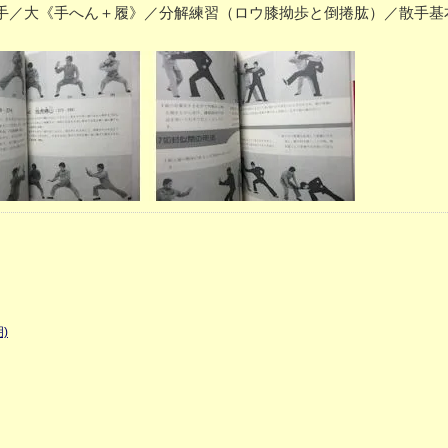
／大《手へん＋履》／分解練習（ロウ膝拗歩と倒捲肱）／散手基
)