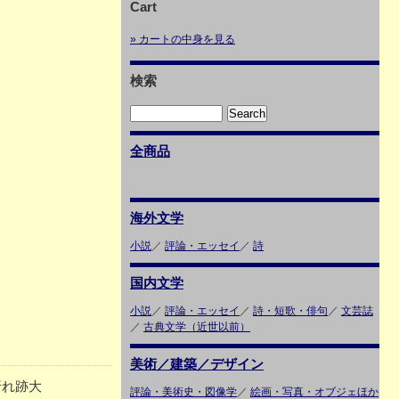
Cart
» カートの中身を見る
検索
全商品
海外文学
小説
／
評論・エッセイ
／
詩
国内文学
小説
／
評論・エッセイ
／
詩・短歌・俳句
／
文芸誌
／
古典文学（近世以前）
美術／建築／デザイン
折れ跡大
評論・美術史・図像学
／
絵画・写真・オブジェほか