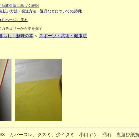
定商取引法に基づく表記
お支払い方法・発送方法・返品などについての説明)
ＯＰページに戻る
じカテゴリーから本を探す
暮らし・趣味の本
スポーツ・武術・健康法
＞
P238 カバースレ、クスミ、少イタミ 小口ヤケ、汚れ 裏遊び紙