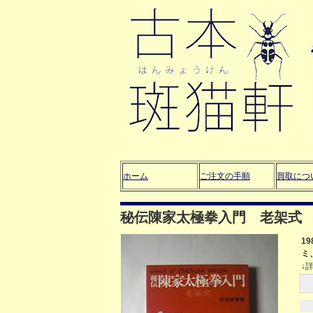
ホーム
ご注文の手順
買取につ
秘伝陳家太極拳入門 老架式
1
ミ
↓