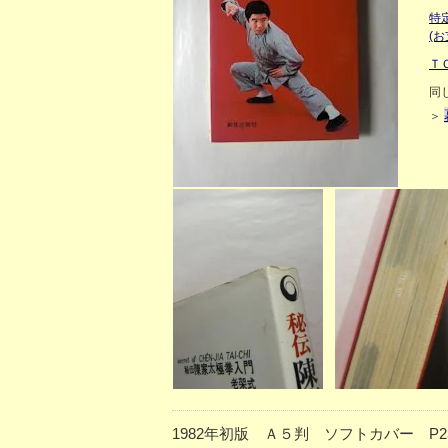
特
(
Ｔ
同
＞
1982年初版 Ａ５判 ソフトカバー 