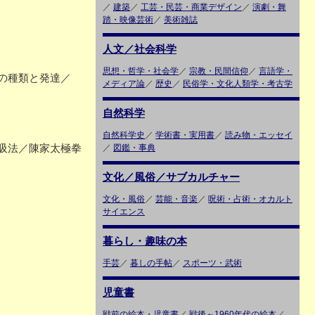
／
建築
／
工芸・民芸・商業デザイン
／
演劇・舞
踏・映像芸術
／
美術雑誌
人文／社会科学
思想・哲学・社会学
／
宗教・民間信仰
／
言語学・
の種類と発達／
メディア論
／
歴史
／
民俗学・文化人類学・考古学
自然科学
自然科学史
／
学術書・実用書
／
読み物・エッセイ
吸法／陳家太極拳
／
図鑑・事典
文化／風俗／サブカルチャー
文化・風俗
／
芸能・音楽
／
呪術・占術・オカルト
サイエンス
暮らし・趣味の本
手芸
／
暮しの手帖
／
スポーツ・武術
児童書
戦前の絵本・児童書
／
戦後～1960年代の絵本
／