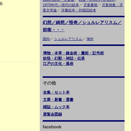
本
1970年代～現代の絵本
／
児童書籍
／
児童画集・児
童文学論
／
洋書絵本・外国語絵本
幻想／綺想／怪奇／シュルレアリスム／
前衛・・・
国内
／
シュルレアリスム
／
海外
博物・本草・錬金術・魔術・記号術
妖怪・幻獣・神話・伝承
江戸の文化・風俗
その他
全集・セット本
文庫・新書・選書
雑誌・ムック本
展覧会図録
facebook