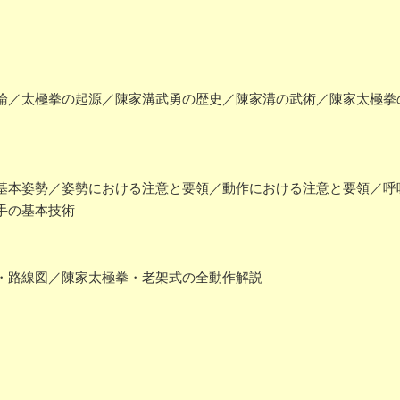
／太極拳の起源／陳家溝武勇の歴史／陳家溝の武術／陳家太極拳
本姿勢／姿勢における注意と要領／動作における注意と要領／呼
手の基本技術
・路線図／陳家太極拳・老架式の全動作解説