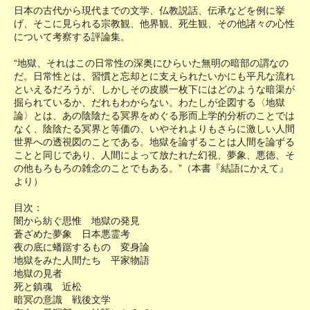
日本の古代から現代までの文学、仏教説話、伝承などを例に挙
げ、そこに見られる宗教観、他界観、死生観、その他諸々の心性
について考察する評論集。
“地獄、それはこの日常性の深奥にひらいた無明の暗部の謂なの
だ。日常性とは、習慣と忘却とに支えられたいかにも平凡な流れ
といえるだろうが、しかしその皮膜一枚下にはどのような暗渠が
掘られているか、だれもわからない。わたしが企図する〈地獄
論〉とは、あの陰陰たる冥界をめぐる形而上学的分析のことでは
なく、陰陰たる冥界と等価の、いやそれよりもさらに激しい人間
世界への透視図のことである。地獄を論ずることは人間を論ずる
ことと同じであり、人間によって放たれた幻視、夢象、悪徳、そ
の他もろもろの雑念のことでもある。”（本書『結語にかえて』
より）
目次：
闇から紡ぐ思惟 地獄の発見
蒼ざめた夢象 日本悪霊考
夜の底に蟠踞するもの 変身論
地獄をみた人間たち 平家物語
地獄の見者
死と鎮魂 近松
暗冥の意識 戦後文学