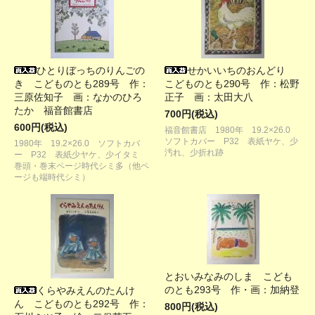
ひとりぼっちのりんごの
せかいいちのおんどり
き こどものとも289号 作：
こどものとも290号 作：松野
三原佐知子 画：なかのひろ
正子 画：太田大八
たか 福音館書店
700円(税込)
600円(税込)
福音館書店 1980年 19.2×26.0
ソフトカバー P32 表紙ヤケ、少
1980年 19.2×26.0 ソフトカバ
汚れ、少折れ跡
ー P32 表紙少ヤケ、少イタミ
巻頭・巻末ページ時代シミ多（他ペ
ージも端時代シミ）
とおいみなみのしま こども
のとも293号 作・画：加納登
くらやみえんのたんけ
ん こどものとも292号 作：
800円(税込)