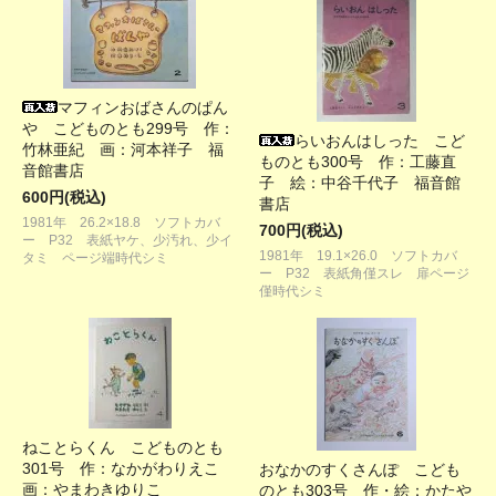
マフィンおばさんのぱん
や こどものとも299号 作：
らいおんはしった こど
竹林亜紀 画：河本祥子 福
ものとも300号 作：工藤直
音館書店
子 絵：中谷千代子 福音館
600円(税込)
書店
1981年 26.2×18.8 ソフトカバ
700円(税込)
ー P32 表紙ヤケ、少汚れ、少イ
1981年 19.1×26.0 ソフトカバ
タミ ページ端時代シミ
ー P32 表紙角僅スレ 扉ページ
僅時代シミ
ねことらくん こどものとも
301号 作：なかがわりえこ
おなかのすくさんぽ こども
画：やまわきゆりこ
のとも303号 作・絵：かたや