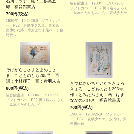
石川ミツ子 絵：二俣英五
福音館書店 1980年 19.0×26.0
郎 福音館書店
ソフトカバー P32 折り込みふろく
「絵本のたのしみ」付 表紙少ヤケ
700円(税込)
1980年 19.2×26.0 ソフトカバ
ー P32 表紙少クスミ、裏表紙下
角少折れ跡 扉および末尾ページ僅
時代シミ
そばがらじさまとまめじさ
ま こどものとも295号 再
話：小林輝子 画：赤羽末吉
きつねきいちといたちきょろ
800円(税込)
きょろ こどものとも296号
作：とみたふさえ 画：はま
福音館書店 1980年 19.0×26.0
ソフトカバー P32 折り込みふろく
なかのぶひさ 福音館書店
「絵本のたのしみ」付
700円(税込)
1980年 19.0×26.0 ソフトカバ
ー P32 表紙少ヤケ、少汚れ、角
僅折れ跡