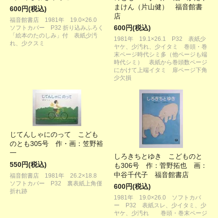
まけん（片山健） 福音館書
600円(税込)
店
福音館書店 1981年 19.0×26.0
600円(税込)
ソフトカバー P32 折り込みふろく
「絵本のたのしみ」付 表紙少汚
1981年 19.1×26.1 P32 表紙少
れ、少クスミ
ヤケ、少汚れ、少イタミ 巻頭・巻
末ページ時代シミ多（他ページも端
時代シミ） 表紙から巻頭数ページ
にかけて上端イタミ 扉ページ下角
少欠損
じてんしゃにのって こども
のとも305号 作・画：笠野裕
一
しろきちとゆき こどものと
550円(税込)
も306号 作：菅野拓也 画：
中谷千代子 福音館書店
福音館書店 1981年 26.2×18.8
ソフトカバー P32 裏表紙上角僅
600円(税込)
折れ跡
1981年 19.0×26.0 ソフトカバ
ー P32 表紙スレ、少イタミ、少
ヤケ、少汚れ 巻頭・巻末ページ