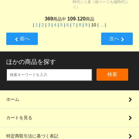
時代シミ多（他ページも端時代シ
ミ）
369
109
120
商品中
-
商品
|
1
|
2
|
3
|
4
|
5
|
6
|
7
|
8
|
9
|
10
|
...
|
前へ
次へ
ほかの商品を探す
検索
ホーム
カートを見る
特定商取引法に基づく表記