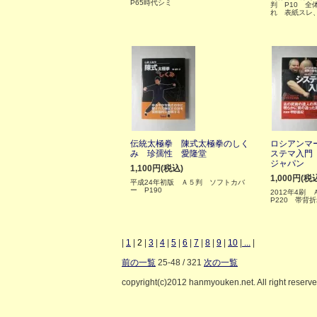
P65時代シミ
判 P10 全
れ 表紙スレ
伝統太極拳 陳式太極拳のしく
ロシアンマ
み 珍孺性 愛隆堂
ステマ入門
ジャパン
1,100円(税込)
1,000円(税
平成24年初版 Ａ５判 ソフトカバ
ー P190
2012年4刷
P220 帯背
|
1
|
2
|
3
|
4
|
5
|
6
|
7
|
8
|
9
|
10
|
...
|
前の一覧
25-48 / 321
次の一覧
copyright(c)2012 hanmyouken.net. All right reserv