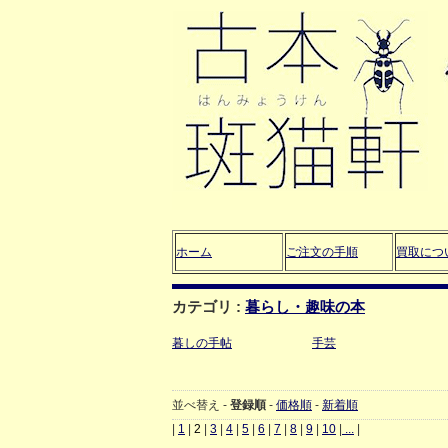
ホーム
ご注文の手順
買取につ
カテゴリ :
暮らし・趣味の本
暮しの手帖
手芸
並べ替え -
登録順
-
価格順
-
新着順
|
1
|
2
|
3
|
4
|
5
|
6
|
7
|
8
|
9
|
10
|
...
|