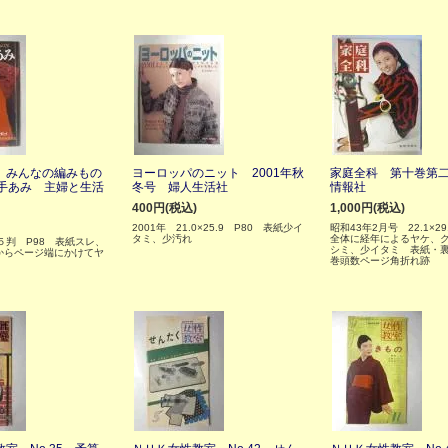
 みんなの編みもの
ヨーロッパのニット 2001年秋
家庭全科 第十巻第
い手あみ 主婦と生活
冬号 婦人生活社
情報社
400円(税込)
1,000円(税込)
2001年 21.0×25.9 P80 表紙少イ
昭和43年2月号 22.1×2
タミ、少汚れ
全体に経年によるヤケ、
５判 P98 表紙スレ、
シミ、少イタミ 表紙・
からページ端にかけてヤ
巻頭数ページ角折れ跡