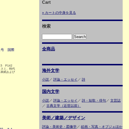
Cart
» カートの中身を見る
検索
全商品
二号 国際
9.5 P142
クスミ、時代
海外文学
裏表紙および
小説
／
評論・エッセイ
／
詩
国内文学
小説
／
評論・エッセイ
／
詩・短歌・俳句
／
文芸誌
／
古典文学（近世以前）
美術／建築／デザイン
評論・美術史・図像学
／
絵画・写真・オブジェほか