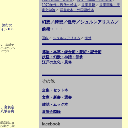
1970年代～現代の絵本
／
児童書籍
／
児童画集・児
童文学論
／
洋書絵本・外国語絵本
幻想／綺想／怪奇／シュルレアリスム／
 流行の
前衛・・・
イン108
国内
／
シュルレアリスム
／
海外
172 表紙ヤ
 小口からペ
シミ汚れ
博物・本草・錬金術・魔術・記号術
妖怪・幻獣・神話・伝承
江戸の文化・風俗
その他
全集・セット本
文庫・新書・選書
雑誌・ムック本
月、宮負定
 八坂書房
展覧会図録
 函底部にＢ
facebook
紙少剥がし跡