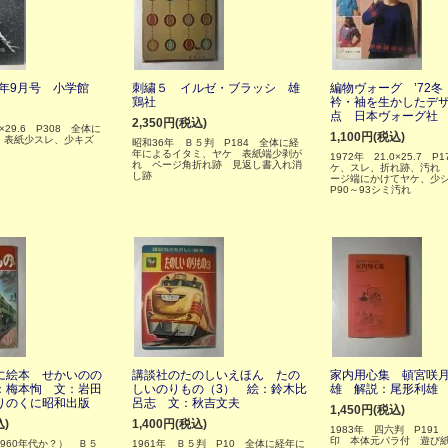
2年9月号 小学館
刺繍５ イルゼ・ブラッシ 雄
編物ヴォーグ ’72冬
鶏社
衿・袖を生かしたデザ
点 日本ヴォーグ社
2,350円(税込)
3×29.6 P308 全体に
1,100円(税込)
 表紙少スレ、少キズ
昭和36年 Ｂ５判 P184 全体に経
年によるイタミ、ヤケ 表紙端少剥が
1972年 21.0×25.7 P
れ ページ角折れ跡 見返し書入れ消
ケ、スレ、折れ跡、汚れ
し跡
ージ端にかけてヤケ、少
P90～93シミ汚れ
に絵本 せかいのの
講談社のたのしいえほん たの
家内用心集 頓宮咲
：梅本恂 文：岩田
しいのりもの（3） 絵：鈴木比
雄 解説：尾形利雄
りのくに昭和出版
呂志 文：秋吉文夫
1,450円(税込)
込)
1,400円(税込)
1983年 四六判 P191
印 本体元パラ付 遊び
960年代か？） Ｂ５
1961年 Ｂ５判 P10 全体に経年に