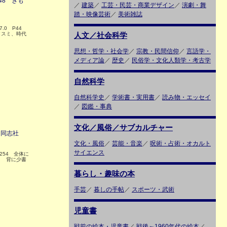
48 きも
／
建築
／
工芸・民芸・商業デザイン
／
演劇・舞
踏・映像芸術
／
美術雑誌
27.0 P44
クスミ、時代
人文／社会科学
思想・哲学・社会学
／
宗教・民間信仰
／
言語学・
メディア論
／
歴史
／
民俗学・文化人類学・考古学
自然科学
自然科学史
／
学術書・実用書
／
読み物・エッセイ
／
図鑑・事典
文化／風俗／サブカルチャー
 同志社
文化・風俗
／
芸能・音楽
／
呪術・占術・オカルト
サイエンス
254 全体に
ミ 背に少書
暮らし・趣味の本
手芸
／
暮しの手帖
／
スポーツ・武術
児童書
戦前の絵本・児童書
／
戦後～1960年代の絵本
／