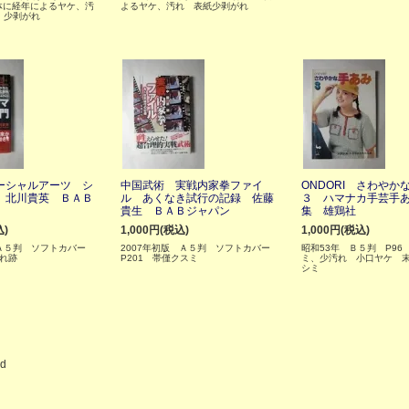
体に経年によるヤケ、汚
よるヤケ、汚れ 表紙少剥がれ
、少剥がれ
ーシャルアーツ シ
中国武術 実戦内家拳ファイ
ONDORI さわやか
 北川貴英 ＢＡＢ
ル あくなき試行の記録 佐藤
３ ハマナカ手芸手
貴生 ＢＡＢジャパン
集 雄鶏社
込)
1,000円(税込)
1,000円(税込)
 Ａ５判 ソフトカバー
2007年初版 Ａ５判 ソフトカバー
昭和53年 Ｂ５判 P96
折れ跡
P201 帯僅クスミ
ミ、少汚れ 小口ヤケ 
シミ
ed