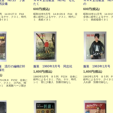
室 No.35 予算
ＮＨＫ女性教室 No.42 せん
ＮＨＫ女性教室 No.
房設備
たく
の
600円(税込)
600円(税込)
号 14.8×27.0 P44
昭和33年5月号 14.8×26.9 P44 全
昭和33年11月号 14.9×
よるヤケ、クスミ、時代
体に経年によるヤケ、クスミ、時代シ
全体に経年によるヤケ、
僅イタミ
ミ 表紙イタミ
シミ 表紙端僅イタミ
 流行の編物230
服装 1960年3月号 同志社
服装 1963年1月号
報社
1,400円(税込)
1,400円(税込)
込)
1960年3月号 Ｂ５判 P224 全体に
1963年1月号 Ｂ５判 P
経年によるイタミ、汚れ、ヤケ、時代
経年によるヤケ、少イタ
5×28.8 P152 全体に
シミ 背に少書入 別冊付録なし
入れ跡 別冊付録なし
ケ、クスミ、少汚れ、時
タミ 末尾数ページ開き