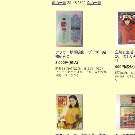
前の一覧
25-48 / 321
次の一覧
ブラザー模様編集 ブラザー編
主婦と生活
物研究会
26 美し
社
3,000円(税込)
900円(税込)
昭和43年改訂22版 Ｂ５判 P364
ビニールカバー破れ、汚れ 表紙少縛
昭和53年 Ｂ
り跡 ページヤケ
折れ跡 小口
ケ