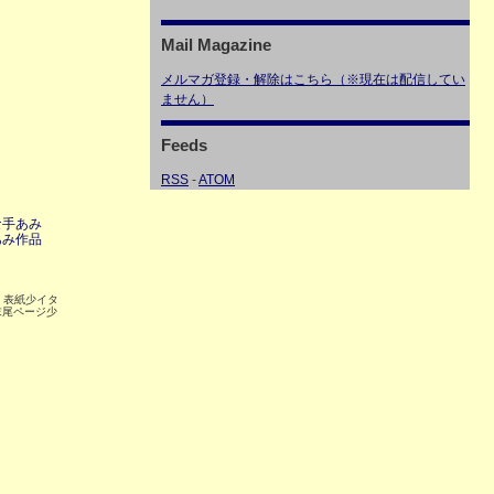
Mail Magazine
メルマガ登録・解除はこちら（※現在は配信してい
ません）
Feeds
RSS
-
ATOM
な手あみ
あみ作品
 表紙少イタ
末尾ページ少