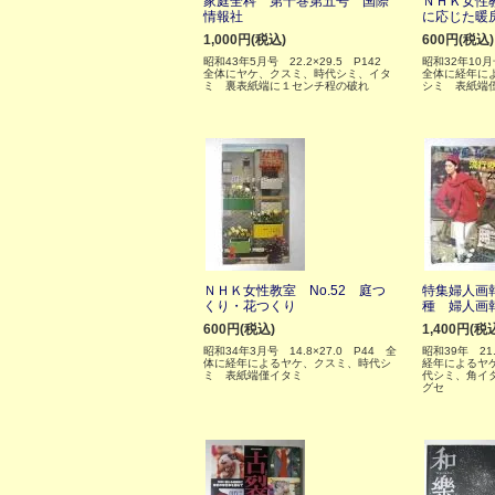
家庭全科 第十巻第五号 国際
ＮＨＫ女性教
情報社
に応じた暖
1,000円(税込)
600円(税込)
昭和43年5月号 22.2×29.5 P142
昭和32年10月
全体にヤケ、クスミ、時代シミ、イタ
全体に経年に
ミ 裏表紙端に１センチ程の破れ
シミ 表紙端
ＮＨＫ女性教室 No.52 庭つ
特集婦人画報
くり・花つくり
種 婦人画
600円(税込)
1,400円(税
昭和34年3月号 14.8×27.0 P44 全
昭和39年 21.
体に経年によるヤケ、クスミ、時代シ
経年によるヤ
ミ 表紙端僅イタミ
代シミ、角イ
グセ