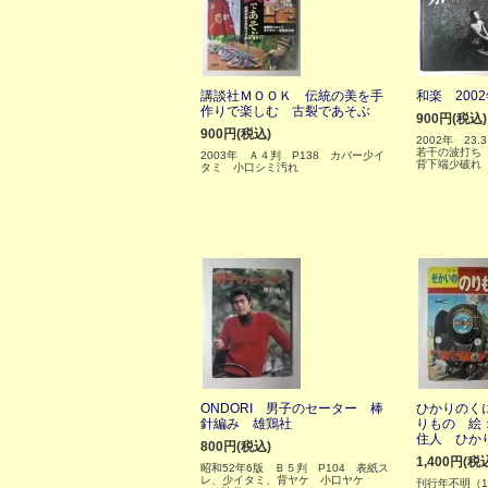
講談社ＭＯＯＫ 伝統の美を手
和楽 200
作りで楽しむ 古裂であそぶ
900円(税込)
900円(税込)
2002年 23.
若干の波打ち
2003年 Ａ４判 P138 カバー少イ
背下端少破れ
タミ 小口シミ汚れ
ONDORI 男子のセーター 棒
ひかりのく
針編み 雄鶏社
りもの 絵
住人 ひか
800円(税込)
1,400円(税
昭和52年6版 Ｂ５判 P104 表紙ス
レ、少イタミ、背ヤケ 小口ヤケ
刊行年不明（1