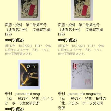
変態・資料 第二巻第五号
変態・資料 第二巻第七号
（通巻第九号） 文藝資料編
（通巻第十号） 文藝資料編
輯部
輯部
800円(税込)
800円(税込)
昭和2年 15.2×22.1 P117 全体
昭和2年 15.2×22.1 P117 全体
に経年によるヤケ、汚れ、イタミ
に経年によるヤケ、汚れ、イタミ
伏せ字箇所書き入れ
伏せ字箇所書き入れ
季刊 panoramic mag
季刊 panoramic magazine
〈is〉 第23号 特集：性／ほ
〈is〉 第63号 特集：精神の
か ポーラ文化研究所
「北」／ほか ポーラ文化研
究所
800円(税込)