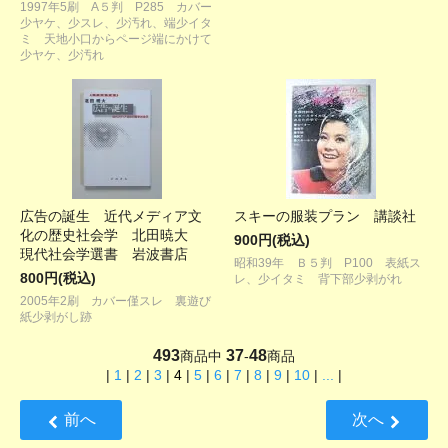
1997年5刷 A５判 P285 カバー
少ヤケ、少スレ、少汚れ、端少イタ
ミ 天地小口からページ端にかけて
少ヤケ、少汚れ
広告の誕生 近代メディア文
スキーの服装プラン 講談社
化の歴史社会学 北田暁大
900円(税込)
現代社会学選書 岩波書店
昭和39年 Ｂ５判 P100 表紙ス
800円(税込)
レ、少イタミ 背下部少剥がれ
2005年2刷 カバー僅スレ 裏遊び
紙少剥がし跡
493
37
48
商品中
-
商品
|
1
|
2
|
3
|
4
|
5
|
6
|
7
|
8
|
9
|
10
|
...
|
前へ
次へ