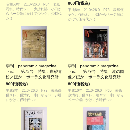
800円(税込)
昭和58年 21.0×26.0 P64 表紙
汚れ、時代シミ、少折れ跡 小口か
平成6年 21.0×26.0 P73 表紙僅
らページ端にかけて少ヤケ、少時代
ヤケ、僅汚れ 小口からページ端に
シミ
かけて僅時代シミ
季刊 panoramic magazine
季刊 panoramic magazine
〈is〉 第73号 特集：白砂青
〈is〉 第79号 特集：滝の図
松／ほか ポーラ文化研究所
像／ほか ポーラ文化研究所
800円(税込)
800円(税込)
平成8年 21.0×26.0 P73 表紙端
平成10年 21.0×26.0 P65 表紙
僅スレ、僅汚れ 小口からページ端
少汚れ、僅スレ、端ヤケ 小口から
にかけて僅時代シミ
ページ端にかけて少時代シミ