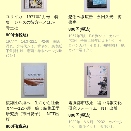
ユリイカ 1977年1月号 特
恐るべき広告 永田久光 虎
集：ジャズの彼方へ／ほか
書房
青土社
800円(税込)
800円(税込)
1957年7版 B６判ソフトカバー
P254 全体に経年によるヤケ セ
1977年 14.3×22.1 P246 表紙
ロハンカバーイタミ、袖糊付け 紙
汚れ、少時代シミ、背ヤケ、裏表紙
カバー端イタミ
下角折れ跡 巻頭・巻末ページ少時
代シミ
複雑性の海へ 生命から社会
電脳都市感覚 編：情報文化
まで―12の扉 編：編集工学
研究フォーラム NTT出版
研究所（市田炎子） NTT出
800円(税込)
版
1989年 A５判 P232 カバー少
800円(税込)
ヤケ 端少イタミ 天少汚れ