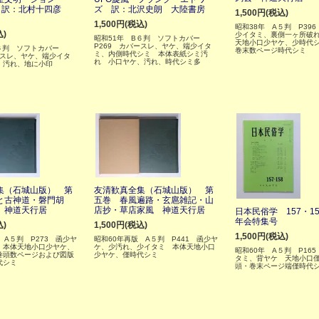
 訳：北村十四彦
ズ 訳：北沢史朗 大陸書房
1,500円(税込)
1,500円(税込)
昭和38年 A５判 P39
込)
少イタミ、裏側一ヶ所破
昭和51年 B６判 ソフトカバー
天地小口少ヤケ、少時代
P269 カバースレ、ヤケ、端少イタ
B６判 ソフトカバー
巻末数ページ時代シミ
ミ、内側時代シミ 本体表紙シミ汚
ースレ、ヤケ、端少イタ
れ 小口ヤケ、汚れ、時代シミ多
、汚れ、地に小印
集（石城山版） 第
友清歓真全集（石城山版） 第
と古神道・磐門胡
五巻 春風遍路・玄扈雑記・山
 神道天行居
店抄・草店家風 神道天行居
日本民俗学 157・1
年会特集号
込)
1,500円(税込)
1,500円(税込)
 A５判 P273 函少ヤ
昭和60年再版 A５判 P441 函少ヤ
 本体天地小口少ヤケ、
ケ、少汚れ、少イタミ 本体天地小口
昭和60年 A５判 P16
巻頭数ページおよび図版
少ヤケ、僅時代シミ
タミ、背ヤケ 天地小口
代シミ
頭・巻末ページ端僅時代