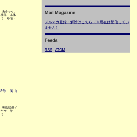
6 函少ヤケ、
Mail Magazine
れ補修 本体
シミ 巻頭・
メルマガ登録・解除はこちら（※現在は配信してい
ません）
Feeds
RSS
-
ATOM
58号 岡山
5 表紙端僅イ
僅ヤケ 巻
シミ