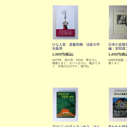
ひな人形 斎藤良輔 法政大学
日本の名随
出版局
編：安部譲
1,400円(税込)
1,450円(税
1975年 四六判 P203 帯少スレ、
1995年初版
端僅イタミ カバー少スレ、端少イタ
僅イタミ
ミ 天地小口少ヤケ、僅汚れ
アマゾンのアトランチス マル
失われた惑