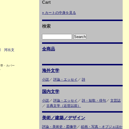
Cart
» カートの中身を見る
検索
全商品
明 河出文
 帯・カバー
れ
海外文学
小説
／
評論・エッセイ
／
詩
国内文学
小説
／
評論・エッセイ
／
詩・短歌・俳句
／
文芸誌
／
古典文学（近世以前）
美術／建築／デザイン
評論・美術史・図像学
／
絵画・写真・オブジェほか