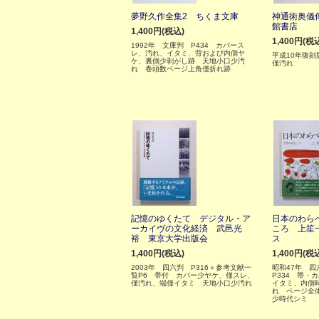
夢野久作全集2 ちくま文庫
神通術奥儀
館書店
1,400円(税込)
1,400円(税
1992年 文庫判 P434 カバース
レ、汚れ、イタミ、背および内側ヤ
平成10年復刻
ケ、裏側少剥がし跡 天地小口少汚
僅汚れ
れ 巻頭数ページ上角僅折れ跡
記憶のゆくたて デジタル・ア
日本のわら
ーカイヴの文化経済 武邑光
ころ 上笙
裕 東京大学出版会
ス
1,400円(税込)
1,400円(税
2003年 四六判 P316＋参考文献一
昭和47年 
覧P6 帯付 カバー少ヤケ、僅スレ、
P334 帯・
僅汚れ、端僅イタミ 天地小口少汚れ
イタミ、内側
れ ページ全
少時代シミ