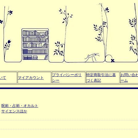
プライバシーポリ
特定商取引法に基
お問い合
いて
マイアカウント
シー
づく表記
ーム
呪術・占術・オカルト
サイエンスほか