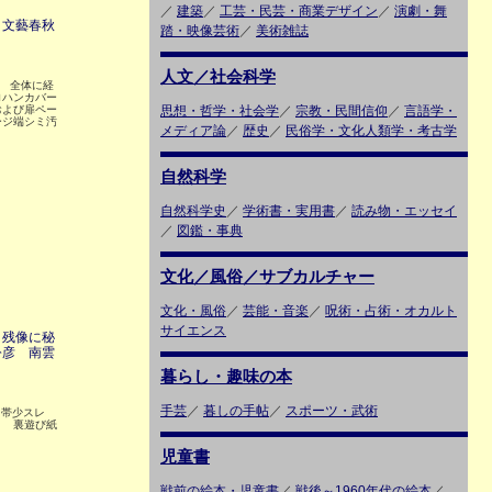
／
建築
／
工芸・民芸・商業デザイン
／
演劇・舞
 文藝春秋
踏・映像芸術
／
美術雑誌
人文／社会科学
8 全体に経
ロハンカバー
および扉ペー
思想・哲学・社会学
／
宗教・民間信仰
／
言語学・
ージ端シミ汚
メディア論
／
歴史
／
民俗学・文化人類学・考古学
自然科学
自然科学史
／
学術書・実用書
／
読み物・エッセイ
／
図鑑・事典
文化／風俗／サブカルチャー
文化・風俗
／
芸能・音楽
／
呪術・占術・オカルト
サイエンス
 残像に秘
公彦 南雲
暮らし・趣味の本
手芸
／
暮しの手帖
／
スポーツ・武術
6 帯少スレ
ミ 裏遊び紙
児童書
戦前の絵本・児童書
／
戦後～1960年代の絵本
／