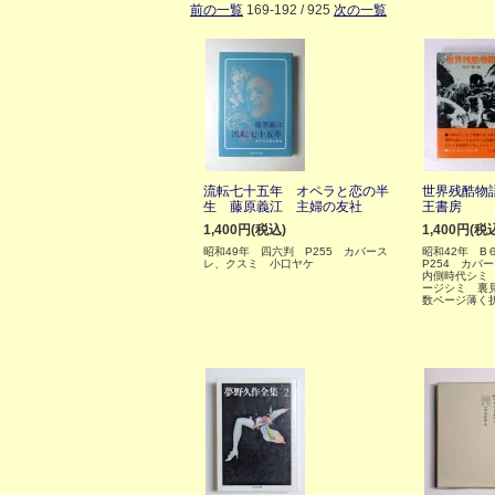
前の一覧
169-192 / 925
次の一覧
流転七十五年 オペラと恋の半
世界残酷物
生 藤原義江 主婦の友社
王書房
1,400円(税込)
1,400円(税
昭和49年 四六判 P255 カバース
昭和42年 
レ、クスミ 小口ヤケ
P254 カバ
内側時代シミ
ージシミ 裏
数ページ薄く