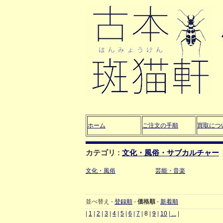
ホーム
ご注文の手順
買取につ
カテゴリ :
文化・風俗・サブカルチャー
文化・風俗
芸能・音楽
並べ替え -
登録順
-
価格順
-
新着順
|
1
|
2
|
3
|
4
|
5
|
6
|
7
|
8
|
9
|
10
|
...
|