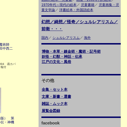
1970年代～現代の絵本
／
児童書籍
／
児童画集・児
童文学論
／
洋書絵本・外国語絵本
幻想／綺想／怪奇／シュルレアリスム／
前衛・・・
国内
／
シュルレアリスム
／
海外
 魔術師
田中西二
博物・本草・錬金術・魔術・記号術
妖怪・幻獣・神話・伝承
江戸の文化・風俗
394 函カバ
月報付
その他
全集・セット本
文庫・新書・選書
雑誌・ムック本
展覧会図録
山版） 第
心伝・神機
facebook