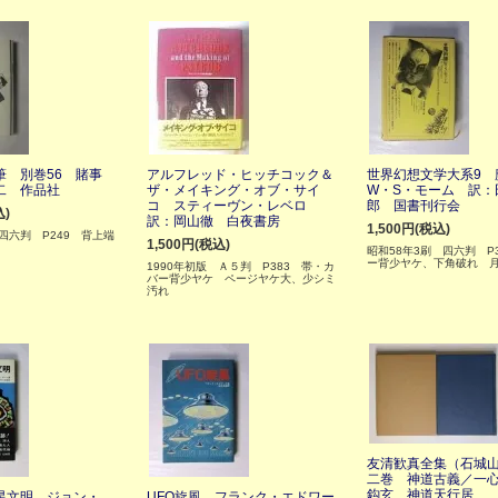
筆 別巻56 賭事
アルフレッド・ヒッチコック＆
世界幻想文学大系9
二 作品社
ザ・メイキング・オブ・サイ
W・S・モーム 訳：
コ スティーヴン・レベロ
郎 国書刊行会
込)
訳：岡山徹 白夜書房
1,500円(税込)
 四六判 P249 背上端
1,500円(税込)
昭和58年3刷 四六判 P
ー背少ヤケ、下角破れ 
1990年初版 Ａ５判 P383 帯・カ
バー背少ヤケ ページヤケ大、少シミ
汚れ
友清歓真全集（石城
二巻 神道古義／一
鈎玄 神道天行居
星文明 ジョン・
UFO旋風 フランク・エドワー