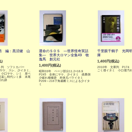
語 編：黒沼健 山
運命のＳＯＳ ―世界怪奇実話
千里眼千鶴子 光岡
集― 世界大ロマン全集49 牧
庫
逸馬 創元社
込)
1,400円(税込)
1,400円(税込)
B６判 ソフトカバー
2010年 文庫判 P174
ーヤケ、スレ、少イタミ、
ごく僅イタミ 小口僅汚
昭和33年 ページ部分11.2×16.9
 小口ヤケ、シミ 扉ペ
P245 全体にヤケ、少イタミ 函裏側
見返し時代シミ多 末尾
少破れ補修跡 本体元パライタミ
折れ跡
P209～216下角裁断ミスによる少イタ
ミ