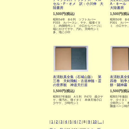
セル・F・オメ 訳：小川伸 大
A・キール
陸書房
大陸書房
1,500円(税込)
1,500円(税
昭和54年 B６判 ソフトカバー
昭和50年 
P333 カバースレ、ヤケ、端僅イタ
P301 カバ
ミ、内側時代シミ 小口からページに
ミ 小口ヤケ
端にかけてヤケ、汚れ、天時代シミ
多、地に小印
友清歓真全集（石城山版） 第
友清歓真全
三巻 天剣飛帖・古道神髄・霊
四巻 戦争
の世界観 神道天行居
餅・闢神霧
1,500円(税込)
1,500円(税
昭和57年復刻 A５判 P470 函少ヤ
昭和57年復刻
ケ、僅汚れ、僅イタミ 本体天地小口
ケ、少イタミ
少ヤケ、少時代シミ
少時代シミ 
隣接ページ時
|
1
|
2
|
3
|
4
|
5
|
6
|
7
|
8
|
9
|
10
|
...
|