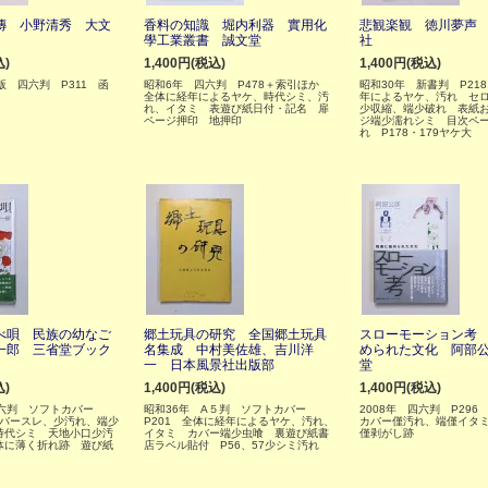
傳 小野清秀 大文
香料の知識 堀内利器 實用化
悲観楽観 徳川夢声
學工業叢書 誠文堂
社
込)
1,400円(税込)
1,400円(税込)
版 四六判 P311 函
昭和6年 四六判 P478＋索引ほか
昭和30年 新書判 P21
全体に経年によるヤケ、時代シミ、汚
年によるヤケ、汚れ セ
れ、イタミ 表遊び紙日付・記名 扉
少収縮、端少破れ 表紙
ページ押印 地押印
ジ端少濡れシミ 目次ペ
れ P178・179ヤケ大
べ唄 民族の幼なご
郷土玩具の研究 全国郷土玩具
スローモーション考
一郎 三省堂ブック
名集成 中村美佐雄、吉川洋
められた文化 阿部
一 日本風景社出版部
堂
込)
1,400円(税込)
1,400円(税込)
四六判 ソフトカバー
昭和36年 A５判 ソフトカバー
2008年 四六判 P29
カバースレ、少汚れ、端少
P201 全体に経年によるヤケ、汚れ、
カバー僅汚れ、端僅イタ
時代シミ 天地小口少汚
イタミ カバー端少虫喰 裏遊び紙書
僅剥がし跡
体に薄く折れ跡 遊び紙
店ラベル貼付 P56、57少シミ汚れ