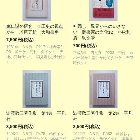
鬼伝説の研究 金工史の視点
神隠し 異界からのいざな
から 若尾五雄 大和書房
い 叢書死の文化12 小松和
彦 弘文堂
7,500円(税込)
700円(税込)
1981年 A５判 P217＋社寺索引
P6 函ヤケ、汚れ、角イタミ 天
平成3年 四六判 P238 帯付 カ
地小口時代シミ 両見返し少時代シ
バー背から端にかけて少ヤケ 天僅
ミ
時代シミ
澁澤敬三著作集 第4巻 平凡
澁澤敬三著作集 第2巻 平凡
社
社
3,500円(税込)
3,500円(税込)
1993年 A５判 P475 函僅イタ
1992年 A５判 P582 函背およ
ミ、背および天部ヤケ大 本体元パ
び天部ヤケ大、角僅イタミ 本体元