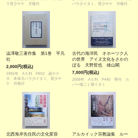
ラ背少ヤケ 月報付
パラ少イタミ、背少ヤケ 月報付
澁澤敬三著作集 第1巻 平凡
古代の海洋民 オホーツク人
社
の世界 アイヌ文化をさかの
ぼる 天野哲也 雄山閣
2,000円(税込)
7,000円(税込)
1992年 A５判 P652 函ヤケ
大 本体元パラ少イタミ、背少ヤ
2008年 A５判 P440 帯付 カ
ケ 月報付
バー端ごく僅イタミ
北西海岸先住民の文化変容
アルカイック宗教論集 ルー