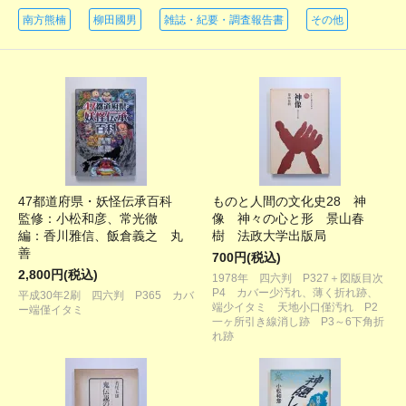
南方熊楠
柳田國男
雑誌・紀要・調査報告書
その他
47都道府県・妖怪伝承百科
ものと人間の文化史28 神
監修：小松和彦、常光徹
像 神々の心と形 景山春
編：香川雅信、飯倉義之 丸
樹 法政大学出版局
善
700円(税込)
2,800円(税込)
1978年 四六判 P327＋図版目次
P4 カバー少汚れ、薄く折れ跡、
平成30年2刷 四六判 P365 カバ
端少イタミ 天地小口僅汚れ P2
ー端僅イタミ
一ヶ所引き線消し跡 P3～6下角折
れ跡