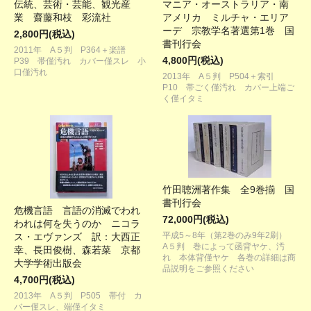
伝統、芸術・芸能、観光産
マニア・オーストラリア・南
業 齋藤和枝 彩流社
アメリカ ミルチャ・エリア
ーデ 宗教学名著選第1巻 国
2,800円(税込)
書刊行会
2011年 A５判 P364＋楽譜
4,800円(税込)
P39 帯僅汚れ カバー僅スレ 小
口僅汚れ
2013年 A５判 P504＋索引
P10 帯ごく僅汚れ カバー上端ご
く僅イタミ
竹田聴洲著作集 全9巻揃 国
書刊行会
危機言語 言語の消滅でわれ
72,000円(税込)
われは何を失うのか ニコラ
平成5～8年（第2巻のみ9年2刷）
ス・エヴァンズ 訳：大西正
A５判 巻によって函背ヤケ、汚
幸、長田俊樹、森若菜 京都
れ 本体背僅ヤケ 各巻の詳細は商
大学学術出版会
品説明をご参照ください
4,700円(税込)
2013年 A５判 P505 帯付 カ
バー僅スレ、端僅イタミ