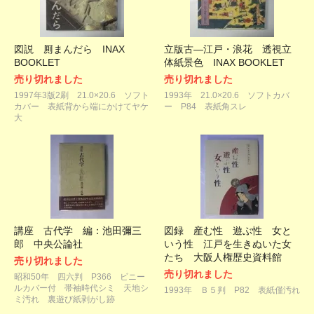
図説 厠まんだら INAX
立版古―江戸・浪花 透視立
BOOKLET
体紙景色 INAX BOOKLET
売り切れました
売り切れました
1997年3版2刷 21.0×20.6 ソフト
1993年 21.0×20.6 ソフトカバ
カバー 表紙背から端にかけてヤケ
ー P84 表紙角スレ
大
講座 古代学 編：池田彌三
図録 産む性 遊ぶ性 女と
郎 中央公論社
いう性 江戸を生きぬいた女
たち 大阪人権歴史資料館
売り切れました
売り切れました
昭和50年 四六判 P366 ビニー
ルカバー付 帯袖時代シミ 天地シ
1993年 Ｂ５判 P82 表紙僅汚れ
ミ汚れ 裏遊び紙剥がし跡