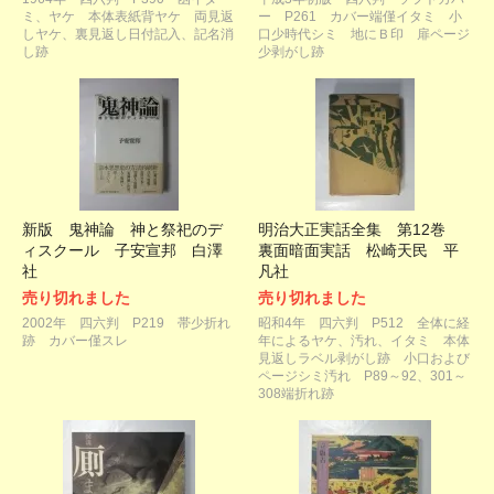
ミ、ヤケ 本体表紙背ヤケ 両見返
ー P261 カバー端僅イタミ 小
しヤケ、裏見返し日付記入、記名消
口少時代シミ 地にＢ印 扉ページ
し跡
少剥がし跡
新版 鬼神論 神と祭祀のデ
明治大正実話全集 第12巻
ィスクール 子安宣邦 白澤
裏面暗面実話 松崎天民 平
社
凡社
売り切れました
売り切れました
2002年 四六判 P219 帯少折れ
昭和4年 四六判 P512 全体に経
跡 カバー僅スレ
年によるヤケ、汚れ、イタミ 本体
見返しラベル剥がし跡 小口および
ページシミ汚れ P89～92、301～
308端折れ跡