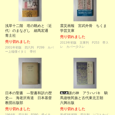
浅草十二階 塔の眺めと〈近
震災画報 宮武外骨 ちくま
代〉のまなざし 細馬宏通
学芸文庫
青土社
売り切れました
売り切れました
2013年初版 文庫判 P253 帯ス
レ カバー少スレ
2001年初版 四六判 P299 カバ
ー上端僅イタミ 帯付
日本の聖書 ―聖書和訳の歴
謎の神 アラハバキ 騎
史― 海老沢有道 日本基督
馬遊牧民族と古代東北王朝
教団出版部
六興出版
売り切れました
売り切れました
1964年 四六判 P390 函イタ
平成3年初版 四六判 ソフトカバ