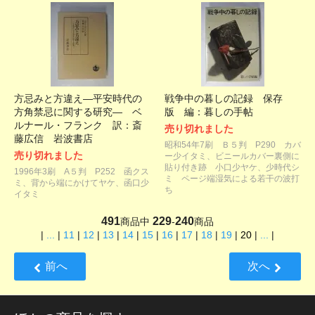
方忌みと方違え―平安時代の
戦争中の暮しの記録 保存
方角禁忌に関する研究― ベ
版 編：暮しの手帖
ルナール・フランク 訳：斎
売り切れました
藤広信 岩波書店
昭和54年7刷 Ｂ５判 P290 カバ
売り切れました
ー少イタミ、ビニールカバー裏側に
貼り付き跡 小口少ヤケ、少時代シ
1996年3刷 A５判 P252 函クス
ミ ページ端湿気による若干の波打
ミ、背から端にかけてヤケ、函口少
ち
イタミ
491
229
240
商品中
-
商品
|
...
|
11
|
12
|
13
|
14
|
15
|
16
|
17
|
18
|
19
|
20
|
...
|
前へ
次へ