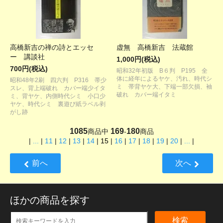
高橋新吉の禅の詩とエッセ
虚無 高橋新吉 法蔵館
ー 講談社
1,000円(税込)
700円(税込)
昭和32年初版 B６判 P195 全
体に経年によるヤケ、汚れ、時代シ
昭和48年2刷 四六判 P316 帯少
ミ 帯背ヤケ大、下端一部欠損、袖
スレ、背上端破れ カバー端少イタ
破れ カバー端イタミ
ミ、背ヤケ、内側時代シミ 小口少
ヤケ、時代シミ 裏遊び紙ラベル剥
がし跡
1085
169
180
商品中
-
商品
|
...
|
11
|
12
|
13
|
14
|
15
|
16
|
17
|
18
|
19
|
20
|
...
|
前へ
次へ
ほかの商品を探す
検索