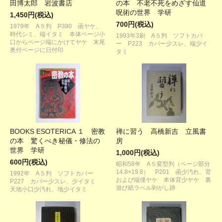
田博太郎 岩波書店
の本 不老不死をめざす仙道
呪術の世界 学研
1,450円(税込)
700円(税込)
1979年 A５判 P390 函ヤケ、
時代シミ、端イタミ 本体ページ小
1993年3刷 A５判 ソフトカバ
口からページ端にかけてヤケ 末尾
ー P223 カバー少スレ、端少イ
奥付ページに日付印
タミ
BOOKS ESOTERICA １ 密教
禅に習う 高橋新吉 立風書
の本 驚くべき秘儀・修法の
房
世界 学研
1,000円(税込)
600円(税込)
昭和58年 A５変型判（ページ部分
14.8×19.8） P201 函少汚れ、背
1992年 A５判 ソフトカバー
および端僅ヤケ 本体背少ヤケ 裏
P227 カバー少スレ、少イタミ
遊び紙ラベル剥がし跡
天地小口少汚れ、地少イタミ