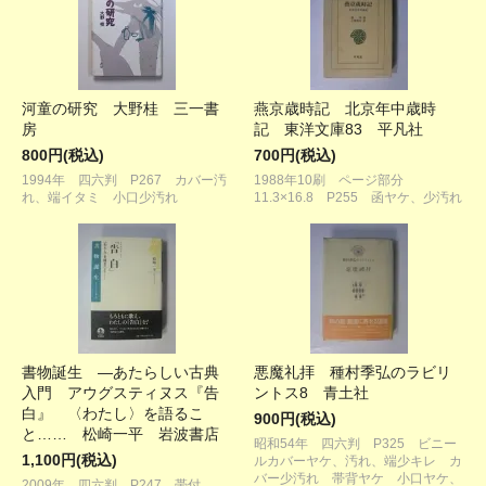
河童の研究 大野桂 三一書
燕京歳時記 北京年中歳時
房
記 東洋文庫83 平凡社
800円(税込)
700円(税込)
1994年 四六判 P267 カバー汚
1988年10刷 ページ部分
れ、端イタミ 小口少汚れ
11.3×16.8 P255 函ヤケ、少汚れ
書物誕生 ―あたらしい古典
悪魔礼拝 種村季弘のラビリ
入門 アウグスティヌス『告
ントス8 青土社
白』 〈わたし〉を語るこ
900円(税込)
と…… 松崎一平 岩波書店
昭和54年 四六判 P325 ビニー
1,100円(税込)
ルカバーヤケ、汚れ、端少キレ カ
バー少汚れ 帯背ヤケ 小口ヤケ、
2009年 四六判 P247 帯付