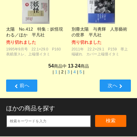
太陽 No.412 特集：妖怪現
別冊太陽 与勇輝 人形藝術
わる／ほか 平凡社
の世界 平凡社
売り切れました
売り切れました
1995年9月号 22.1×29.0 P160
2011年 22.2×29.1 P159 帯上
表紙僅スレ、上端僅イタミ
端破れ カバー上端僅イタミ
54
13
24
商品中
-
商品
|
1
|
2
|
3
|
4
|
5
|
前へ
次へ
ほかの商品を探す
検索