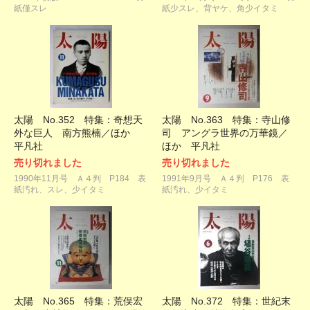
紙僅スレ
紙少スレ、背ヤケ、角少イタミ
太陽 No.352 特集：奇想天
太陽 No.363 特集：寺山修
外な巨人 南方熊楠／ほか
司 アングラ世界の万華鏡／
平凡社
ほか 平凡社
売り切れました
売り切れました
1990年11月号 Ａ４判 P184 表
1991年9月号 Ａ４判 P176 表
紙汚れ、スレ、少イタミ
紙汚れ、少イタミ
太陽 No.365 特集：荒俣宏
太陽 No.372 特集：世紀末