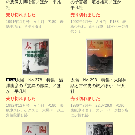
の想像力博物館／ほか 平凡
の予言者 埴谷雄高／ほか
社
平凡社
売り切れました
売り切れました
1991年11月号 Ａ４判 P180 表
1992年6月号 Ａ４判 P188 表
紙少汚れ、角少イタミ
紙少汚れ、背折れ跡 目次ページ時
代シミ
太陽 No.378 特集：澁
太陽 No.293 特集：太陽神
澤龍彦の「驚異の部屋」／ほ
話と古代史の旅／ほか 平凡
か 平凡社
社
売り切れました
売り切れました
1992年12月号 Ａ４判 P180 表
1986年7月号 22.0×29.0 P190
紙少スレ、少クスミ 末尾ページ上
表紙少イタミ、スレ ページ数ヶ所
角値段消し跡
に少折れ跡