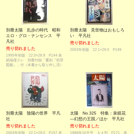
別冊太陽 乱歩の時代 昭和
別冊太陽 見世物はおもしろ
エロ・グロ・ナンセンス 平
い 平凡社
凡社
売り切れました
売り切れました
2003年初版 22.1×29.0 P149
1995年初版 22.0×28.9 P144 表
紙端僅スレ 別冊付録「覆刻『犯罪
図鑑』」付（本書から取り外し済）
別冊太陽 陰陽の世界 平凡
太陽 No.325 特集：泉鏡花
社
―幻想の王国／ほか 平凡社
売り切れました
売り切れました
2003年初版 22.1×29.0 P157 表
1988年10月号 Ａ４判 P171 表