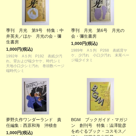
季刊 月光 第9号 特集：中
季刊 月光 第6号 月光の
井英夫／ほか 月光の会・彌
会・彌生書房
生書房
1,000円(税込)
1,000円(税込)
1989年 A５判 P268 表紙背ヤ
ケ、少汚れ 小口少汚れ 末尾ペー
1992年 A５判 P192 表紙少汚
ジ端少イタミ
れ、背および端少ヤケ、時代シミ
天地小口少シミ汚れ 巻頭数ページ
端時代シミ
夢野久作ワンダーランド 責
BGM ブックガイド・マガジ
任編集：西原和海 沖積舎
ン 創刊号 特集：澁澤龍彦
をめぐるブック・コスモス／
1,000円(税込)