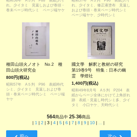
昭和58年 A５判 P88 表紙少汚
昭和57年 A５判 P96 表紙少汚
れ、少イタミ 見返しおよび巻頭・
れ、少イタミ、修正液塗布 見返し
巻末ページ時代シミ ページ端ヤケ
および巻頭・巻末ページ時代シミ
ページ端ヤケ、少時代シミ
種田山頭火ノオト No.2 種
國文學 解釈と教材の研究
田山頭火研究会
第19巻9号 特集：日本の幽
霊 學燈社
800円(税込)
1,400円(税込)
昭和57年 A５判 P96 表紙時代
シミ、少イタミ 見返しおよび巻
昭和49年8月号 A５判 P204 表
頭・巻末ページ時代シミ ページ端
紙からページ全体にかけて上角折れ
ヤケ
跡 表紙・見返し時代シミ多、少イ
タミ 小口ヤケ、天時代シミ
564
25
36
商品中
-
商品
|
1
|
2
|
3
|
4
|
5
|
6
|
7
|
8
|
9
|
10
|
...
|
前へ
次へ