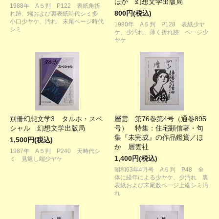
ほか 幻想文学出版局
1988年 A５判 P122 表紙角折
800円(税込)
れ跡、端および裏表紙時代シミ多
小口少ヤケ、汚れ 末尾ページ時代
1990年 A５判 P128 表紙少ヤ
シミ
ケ、少汚れ、薄く折れ跡 ページ少
ヤケ
別冊幻想文学3 タルホ・スペ
層雲 第76巻第4号（通巻895
シャル 幻想文学出版局
号） 特集：住宅顕信著・句
集『未完成』の作品鑑賞／ほ
1,500円(税込)
か 層雲社
1987年 A５判 P240 天時代シ
1,400円(税込)
ミ 見返し端少ヤケ
昭和63年4月号 A５判 P48 全
体に経年による少ヤケ、少汚れ 裏
表紙および末尾数ページ上端シミ汚
れ