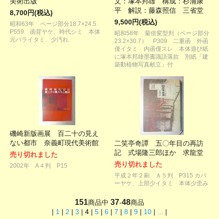
美術出版
文：塚本邦雄 構成：杉浦康
平 解説：藤森照信 三省堂
8,700円(税込)
9,500円(税込)
昭和63年 ページ部分18.7×24.5
P559 函背ヤケ、時代シミ 本体
昭和58年 菊倍変型判（ページ部分
元パライタミ、少汚れ
23.2×30.7） P309 二重函 外函
僅イタミ 内函僅スレ 本体遊び紙
に塚本邦雄墨書識語落款 別紙「建
築動植物写真献立」付
磯崎新版画展 百二十の見え
ない都市 奈義町現代美術館
二笑亭奇譚 五〇年目の再訪
記 式場隆三郎ほか 求龍堂
売り切れました
売り切れました
2002年 A４判 P15
平成２年２刷 Ａ５判 P315 カバ
ーヤケ、上部少イタミ 本体少歪み
151
37
48
商品中
-
商品
|
1
|
2
|
3
|
4
|
5
|
6
|
7
|
8
|
9
|
10
|
...
|