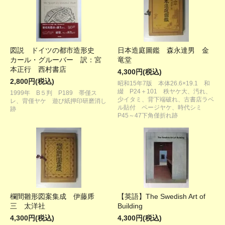
図説 ドイツの都市造形史
日本造庭圖鑑 森永達男 金
カール・グルーバー 訳：宮
竜堂
本正行 西村書店
4,300円(税込)
2,800円(税込)
昭和15年7版 本体26.6×19.1 和
綴 P24＋101 秩ヤケ大、汚れ、
1999年 B５判 P189 帯僅ス
少イタミ、背下端破れ、古書店ラベ
レ、背僅ヤケ 遊び紙押印研磨消し
ル貼付 ページヤケ、時代シミ
跡
P45～47下角僅折れ跡
欄間雛形図案集成 伊藤乕
【英語】The Swedish Art of
三 太洋社
Building
4,300円(税込)
4,300円(税込)