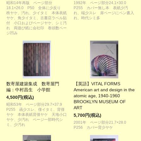
昭和14年再版 ページ部分
1992年 ページ部分24.1×30.0
18.1×26.0 P50 全体に少反り
P255 カバー無し本 表紙少汚
秩ヤケ、汚れ、少イタミ 本体表紙
れ、端少スレ 扉ページにペン書入
ヤケ、角少イタミ、古書店ラベル貼
れ、時代シミ多
付 小口およびページヤケ、シミ汚
れ 両遊び紙に会社印 巻頭数ペー
ジ凹み
数寄屋建築集成 数寄屋門
【英語】VITAL FORMS
編：中村昌生 小学館
American art and design in the
atomic age, 1940-1960
4,500円(税込)
BROOKLYN MUSEUM OF
昭和53年 ページ部分29.7×37.9
ART
P255 函少スレ、僅イタミ、背僅
ヤケ 本体表紙背僅ヤケ 天地小口
5,700円(税込)
ヤケ、少汚れ ページ一部時代シ
2001年 ページ部分21.7×28.0
ミ、少汚れ
P256 カバー背少ヤケ