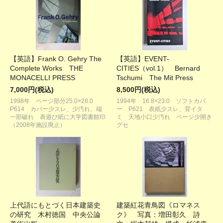
【英語】Frank O. Gehry The
【英語】EVENT-
Complete Works THE
CITIES（vol.1） Bernard
MONACELLI PRESS
Tschumi The Mit Press
7,000円(税込)
8,500円(税込)
1998年 ページ部分25.0×28.0
1994年 16.8×23.0 ソフトカバ
P614 カバー少スレ、少汚れ、端
ー P621 表紙少スレ、背イタ
一部破れ 表遊び紙に大学図書館印
ミ 天地小口少汚れ ページ少開き
（2008年施設廃止）
グセ
上代語にもとづく日本建築史
建築紅花青鳥図《ロマネス
の研究 木村徳国 中央公論
ク》 写真：増田彰久 詩