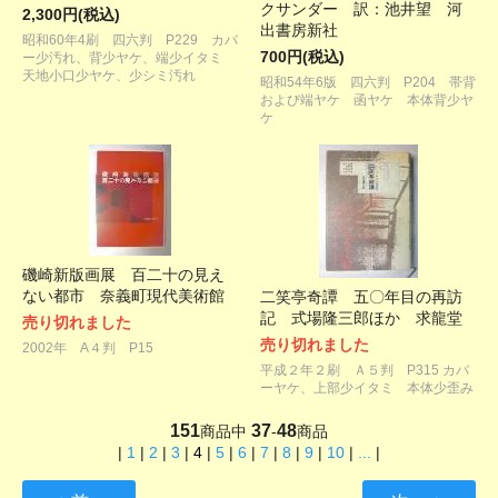
クサンダー 訳：池井望 河
2,300円(税込)
出書房新社
昭和60年4刷 四六判 P229 カバ
700円(税込)
ー少汚れ、背少ヤケ、端少イタミ
天地小口少ヤケ、少シミ汚れ
昭和54年6版 四六判 P204 帯背
および端ヤケ 函ヤケ 本体背少ヤ
ケ
磯崎新版画展 百二十の見え
ない都市 奈義町現代美術館
二笑亭奇譚 五〇年目の再訪
記 式場隆三郎ほか 求龍堂
売り切れました
売り切れました
2002年 A４判 P15
平成２年２刷 Ａ５判 P315 カバ
ーヤケ、上部少イタミ 本体少歪み
151
37
48
商品中
-
商品
|
1
|
2
|
3
|
4
|
5
|
6
|
7
|
8
|
9
|
10
|
...
|