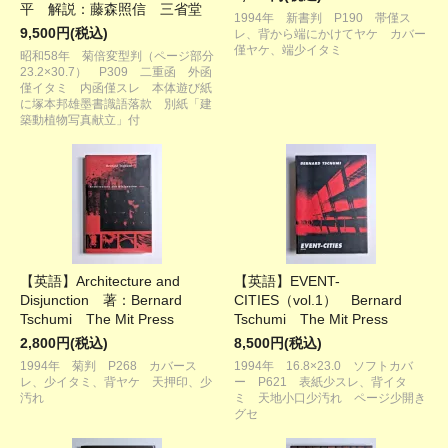
平 解説：藤森照信 三省堂
1994年 新書判 P190 帯僅ス
9,500円(税込)
レ、背から端にかけてヤケ カバー
僅ヤケ、端少イタミ
昭和58年 菊倍変型判（ページ部分
23.2×30.7） P309 二重函 外函
僅イタミ 内函僅スレ 本体遊び紙
に塚本邦雄墨書識語落款 別紙「建
築動植物写真献立」付
【英語】Architecture and
【英語】EVENT-
Disjunction 著：Bernard
CITIES（vol.1） Bernard
Tschumi The Mit Press
Tschumi The Mit Press
2,800円(税込)
8,500円(税込)
1994年 菊判 P268 カバース
1994年 16.8×23.0 ソフトカバ
レ、少イタミ、背ヤケ 天押印、少
ー P621 表紙少スレ、背イタ
汚れ
ミ 天地小口少汚れ ページ少開き
グセ