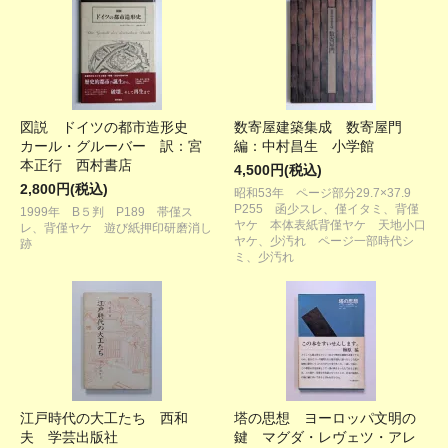
図説 ドイツの都市造形史
数寄屋建築集成 数寄屋門
カール・グルーバー 訳：宮
編：中村昌生 小学館
本正行 西村書店
4,500円(税込)
2,800円(税込)
昭和53年 ページ部分29.7×37.9
P255 函少スレ、僅イタミ、背僅
1999年 B５判 P189 帯僅ス
ヤケ 本体表紙背僅ヤケ 天地小口
レ、背僅ヤケ 遊び紙押印研磨消し
ヤケ、少汚れ ページ一部時代シ
跡
ミ、少汚れ
江戸時代の大工たち 西和
塔の思想 ヨーロッパ文明の
夫 学芸出版社
鍵 マグダ・レヴェツ・アレ