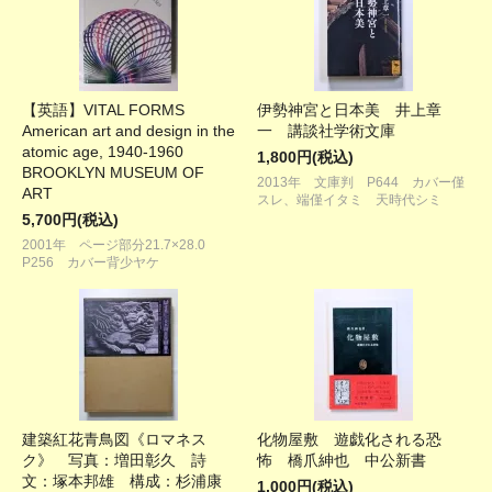
【英語】VITAL FORMS
伊勢神宮と日本美 井上章
American art and design in the
一 講談社学術文庫
atomic age, 1940-1960
1,800円(税込)
BROOKLYN MUSEUM OF
2013年 文庫判 P644 カバー僅
ART
スレ、端僅イタミ 天時代シミ
5,700円(税込)
2001年 ページ部分21.7×28.0
P256 カバー背少ヤケ
建築紅花青鳥図《ロマネス
化物屋敷 遊戯化される恐
ク》 写真：増田彰久 詩
怖 橋爪紳也 中公新書
文：塚本邦雄 構成：杉浦康
1,000円(税込)