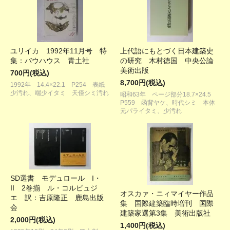
ユリイカ 1992年11月号 特
上代語にもとづく日本建築史
集：バウハウス 青土社
の研究 木村徳国 中央公論
美術出版
700円(税込)
8,700円(税込)
1992年 14.4×22.1 P254 表紙
少汚れ、端少イタミ 天僅シミ汚れ
昭和63年 ページ部分18.7×24.5
P559 函背ヤケ、時代シミ 本体
元パライタミ、少汚れ
SD選書 モデュロール I・
II 2巻揃 ル・コルビュジ
オスカァ・ニィマイヤー作品
エ 訳：吉原隆正 鹿島出版
集 国際建築臨時増刊 国際
会
建築家選第3集 美術出版社
2,000円(税込)
1,400円(税込)