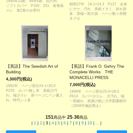
1995年10刷、94年6刷 四六判
昭和27年 18.1×24.3 P127 全体
ソフトカバー P160、251 各巻函
にヤケ、汚れ 表紙イタミ、折れ跡
スレ 第2巻のみ帯付
多、背端一部欠損 ページ数ヶ所開
きグセ
【英語】The Swedish Art of
【英語】Frank O. Gehry The
Building
Complete Works THE
MONACELLI PRESS
4,300円(税込)
7,000円(税込)
1992年 ページ部分24.1×30.0
P255 カバー無し本 表紙少汚
1998年 ページ部分25.0×28.0
れ、端少スレ 扉ページにペン書入
P614 カバー少スレ、少汚れ、端
れ、時代シミ多
一部破れ 表遊び紙に大学図書館印
（2008年施設廃止）
151
25
36
商品中
-
商品
|
1
|
2
|
3
|
4
|
5
|
6
|
7
|
8
|
9
|
10
|
...
|