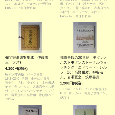
スミ 本体ビニールカバー僅汚れ
綴 P24＋101 秩ヤケ大、汚れ、
P85～88上角僅折れ跡
少イタミ、背下端破れ、古書店ラベ
ル貼付 ページヤケ、時代シミ
P45～47下角僅折れ跡
欄間雛形図案集成 伊藤乕
都市景観の20世紀 モダンと
三 太洋社
ポストモダンのトータルウォ
ッチング エドワード・レル
4,300円(税込)
フ 訳：高野岳彦、神谷浩
昭和14年再版 ページ部分
夫、岩瀬寛之 筑摩書房
18.1×26.0 P50 全体に少反り
秩ヤケ、汚れ、少イタミ 本体表紙
1,200円(税込)
ヤケ、角少イタミ、古書店ラベル貼
1999年 A５判 P308＋索引ほか
付 小口およびページヤケ、シミ汚
P18 帯・カバー背および端ヤケ、
れ 両遊び紙に会社印 巻頭数ペー
少汚れ
ジ凹み