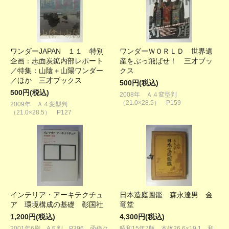
ワンダーJAPAN １１ 特別
ワンダーＷＯＲＬＤ 世界遺
企画：志面炭鉱内部レポート
産をぶっ飛ばせ！ 三才ブッ
／特集：山陰＋山陽ワンダー
クス
／ほか 三才ブックス
500円(税込)
500円(税込)
2008年 Ａ４変型判
（21.0×28.5） P159
2009年 Ａ４変型判
（21.0×28.5） P127
インテリア・アーキテクチュ
日本造庭圖鑑 森永達男 金
ア 環境構成の基礎 彰国社
竜堂
1,200円(税込)
4,300円(税込)
2001年6刷 A５判 P396 函僅ク
昭和15年7版 本体26.6×19.1 和