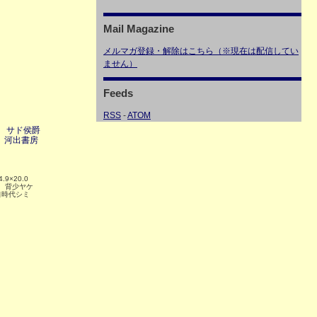
Mail Magazine
メルマガ登録・解除はこちら（※現在は配信してい
ません）
Feeds
RSS
-
ATOM
 サド侯爵
 河出書房
.9×20.0
ミ、背少ヤケ
口時代シミ