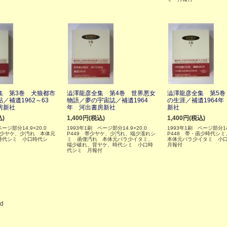
集 第3巻 犬狼都市
澁澤龍彦全集 第4巻 世界悪女
澁澤龍彦全集 第5巻
／補遺1962～63
物語／夢の宇宙誌／補遺1964
の生涯／補遺1964年
房新社
年 河出書房新社
新社
込)
1,400円(税込)
1,400円(税込)
ページ部分14.9×20.0
1993年1刷 ページ部分14.9×20.0
1993年1刷 ページ部分14
函少ヤケ、少汚れ 本体元
P449 帯少ヤケ、少汚れ、端少濡れシ
P448 帯・函少時代シ
時代シミ 小口時代シ
ミ 函僅汚れ 本体元パラ少イタミ、
本体元パラ少イタミ 小
端少破れ、背ヤケ、時代シミ 小口時
月報付
代シミ 月報付
ed