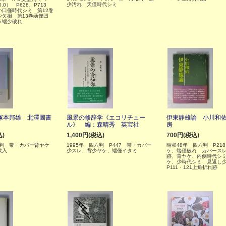
少汚れ 天僅時代シミ
0.0） P628、P713
小口僅時代シミ 第12巻
少欠損 第13巻函僅凹
ラ端少破れ
塚本邦雄 北澤圖書
風景の修辞学《エコリチュー
伊東静雄論 小川和
ル》 編：森晴秀 英宝社
房
込)
1,400円(税込)
700円(税込)
四六判 帯・カバー背ヤケ
1995年 四六判 P447 帯・カバー
昭和48年 四六判 P21
款入
少スレ、背少ヤケ、端僅イタミ
ケ、端僅破れ カバース
跡、背ヤケ、内側時代シ
ケ、少時代シミ 見返し
P111・121上角折れ跡