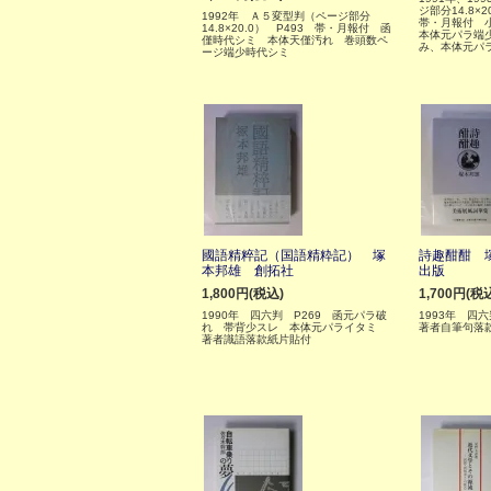
ジ部分14.8×2
1992年 Ａ５変型判（ページ部分
帯・月報付 
14.8×20.0） P493 帯・月報付 函
本体元パラ端
僅時代シミ 本体天僅汚れ 巻頭数ペ
み、本体元パ
ージ端少時代シミ
國語精粹記（国語精粋記） 塚
詩趣酣酣 
本邦雄 創拓社
出版
1,800円(税込)
1,700円(税
1990年 四六判 P269 函元パラ破
1993年 
れ 帯背少スレ 本体元パライタミ
著者自筆句落
著者識語落款紙片貼付