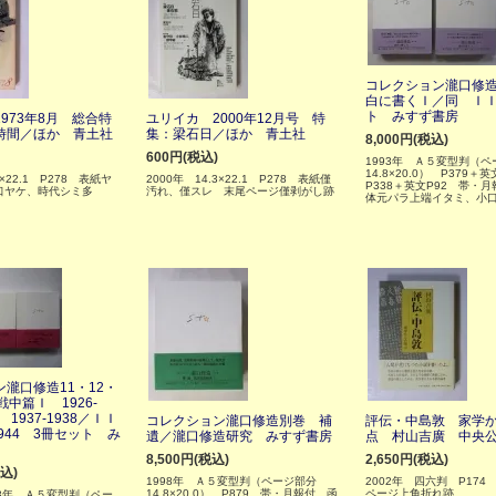
コレクション瀧口修造
白に書くＩ／同 ＩＩ
ト みすず書房
973年8月 総合特
ユリイカ 2000年12月号 特
時間／ほか 青土社
集：梁石日／ほか 青土社
8,000円(税込)
600円(税込)
1993年 Ａ５変型判（ペ
14.8×20.0） P379＋英
3×22.1 P278 表紙ヤ
2000年 14.3×22.1 P278 表紙僅
P338＋英文P92 帯・
口ヤケ、時代シミ多
汚れ、僅スレ 末尾ページ僅剥がし跡
体元パラ上端イタミ、小
瀧口修造11・12・
戦中篇Ｉ 1926-
 1937-1938／ＩＩ
コレクション瀧口修造別巻 補
評伝・中島敦 家学
1944 3冊セット み
遺／瀧口修造研究 みすず書房
点 村山吉廣 中央
8,500円(税込)
2,650円(税込)
税込)
1998年 Ａ５変型判（ページ部分
2002年 四六判 P174
14.8×20.0） P879 帯・月報付 函
ページ上角折れ跡
993年 Ａ５変型判（ペー