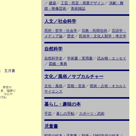
／
建築
／
工芸・民芸・商業デザイン
／
演劇・舞
踏・映像芸術
／
美術雑誌
人文／社会科学
思想・哲学・社会学
／
宗教・民間信仰
／
言語学・
メディア論
／
歴史
／
民俗学・文化人類学・考古学
自然科学
自然科学史
／
学術書・実用書
／
読み物・エッセイ
／
図鑑・事典
佑 五月書
文化／風俗／サブカルチャー
文化・風俗
／
芸能・音楽
／
呪術・占術・オカルト
8 帯背ヤ
レ多、端縛り
サイエンス
ミ 小口ヤ
少汚れ
暮らし・趣味の本
手芸
／
暮しの手帖
／
スポーツ・武術
児童書
戦前の絵本・児童書
／
戦後～1960年代の絵本
／