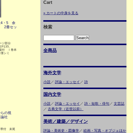
Cart
» カートの中身を見る
4・5 余
検索
 2冊セッ
ージ部分
文P135、
全商品
月報付 Ｉ巻本
口僅シミ
海外文学
小説
／
評論・エッセイ
／
詩
国内文学
小説
／
評論・エッセイ
／
詩・短歌・俳句
／
文芸誌
／
古典文学（近世以前）
からの視
公論社
美術／建築／デザイン
 帯付 末尾
評論・美術史・図像学
／
絵画・写真・オブジェほか