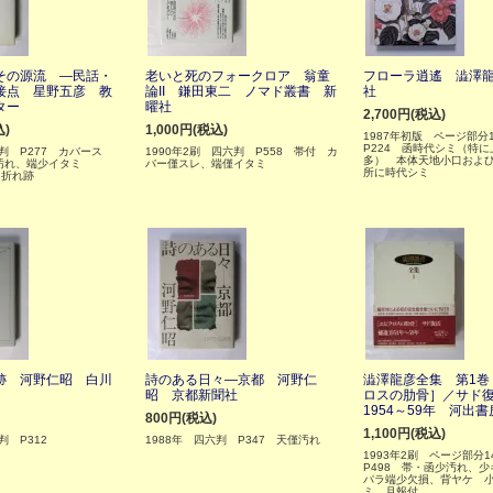
その源流 ―民話・
老いと死のフォークロア 翁童
フローラ逍遙 澁澤
接点 星野五彦 教
論II 鎌田東二 ノマド叢書 新
社
ター
曜社
2,700円(税込)
込)
1,000円(税込)
1987年初版 ページ部分14
P224 函時代シミ（特
六判 P277 カバース
1990年2刷 四六判 P558 帯付 カ
多） 本体天地小口およ
汚れ、端少イタミ
バー僅スレ、端僅イタミ
所に時代シミ
角折れ跡
跡 河野仁昭 白川
詩のある日々―京都 河野仁
澁澤龍彦全集 第1巻
昭 京都新聞社
ロスの肋骨］／サド
1954～59年 河出
800円(税込)
1,100円(税込)
判 P312
1988年 四六判 P347 天僅汚れ
1993年2刷 ページ部分14
P498 帯・函少汚れ、
パラ端少欠損、背ヤケ 
ミ 月報付