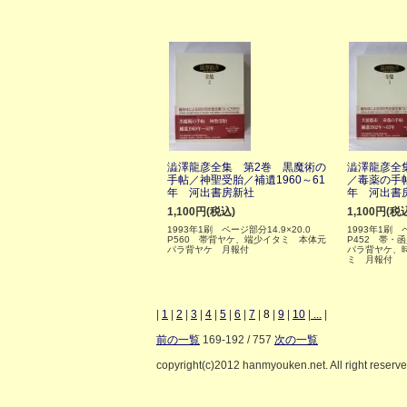
澁澤龍彦全集 第2巻 黒魔術の
澁澤龍彦全
手帖／神聖受胎／補遺1960～61
／毒薬の手帖
年 河出書房新社
年 河出書
1,100円(税込)
1,100円(税
1993年1刷 ページ部分14.9×20.0
1993年1刷 
P560 帯背ヤケ、端少イタミ 本体元
P452 帯・
パラ背ヤケ 月報付
パラ背ヤケ、
ミ 月報付
|
1
|
2
|
3
|
4
|
5
|
6
|
7
|
8
|
9
|
10
|
...
|
前の一覧
169-192 / 757
次の一覧
copyright(c)2012 hanmyouken.net. All right reserv