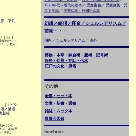
1970年代～現代の絵本
／
児童書籍
／
児童画集・児
童文学論
／
洋書絵本・外国語絵本
龍彦 平凡
幻想／綺想／怪奇／シュルレアリスム／
前衛・・・
.8×19.8
国内
／
シュルレアリスム
／
海外
に上部時代シミ
びページ数ヶ
博物・本草・錬金術・魔術・記号術
妖怪・幻獣・神話・伝承
江戸の文化・風俗
その他
全集・セット本
文庫・新書・選書
 ［エピク
復活／補遺
雑誌・ムック本
書房新社
展覧会図録
.9×20.0
少キズ 本体元
facebook
小口時代シ