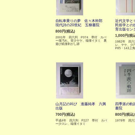
自転車乗りの夢 佐々木幹郎
近代文学と
現代詩の20世紀 五柳書院
民俗学との
育出版セン
800円(税込)
1,000円(税
2001年 四六判 P374 帯付 カバ
ー僅汚れ、背少ヤケ、端僅イタミ 裏
1982年 四
遊び紙僅剥がし跡
レ、ヤケ、少
P85・143上
山月記の叫び 進藤純孝 六興
四季派の軌
出版
書院
700円(税込)
800円(税込)
平成4年 四六判 P227 帯付 カバ
1978年 四六
ー少スレ、端僅イタミ