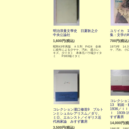
明治浪曼文學史 日夏耿之介
ユリイカ 1
中央公論社
集：文学の
1,600円(税込)
700円(税込)
昭和43年再版 Ａ５判 P424 全体
1973年 14.
に経年による少ヤケ、汚れ 函スレ、
ケ、汚れ 小
キズ、少イタミ 本体元パラ端少イタ
ミ P383端イタミ
コレクション
13 戦前・
1936／ＩＩ
コレクション瀧口修造9 ブルト
Ｉ 1939-
ンとシュルレアリスム／ダリ、
すず書房
ミロ、エルンスト／イギリス近
代画家論 みすず書房
14,000円(
3,500円(税込)
1991年、1