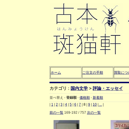
ホーム
ご注文の手順
買取につ
カテゴリ :
国内文学
>
評論・エッセイ
並べ替え -
登録順
-
価格順
-
新着順
|
1
|
2
|
3
|
4
|
5
|
6
|
7
|
8
|
9
|
10
|
...
|
前の一覧
169-192 / 757
次の一覧