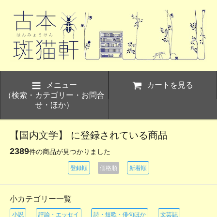
メニュー
カートを見る
（検索・カテゴリー・お問合
せ・ほか）
【国内文学】 に登録されている商品
2389
件の商品が見つかりました
登録順
価格順
新着順
小カテゴリー一覧
小説
評論・エッセイ
詩・短歌・俳句ほか
文芸誌