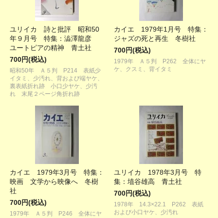
ユリイカ 詩と批評 昭和50
カイエ 1979年1月号 特集：
年９月号 特集：澁澤龍彦
ジャズの死と再生 冬樹社
ユートピアの精神 青土社
700円(税込)
700円(税込)
1979年 Ａ５判 P262 全体にヤ
ケ、クスミ、背イタミ
昭和50年 Ａ５判 P214 表紙少
イタミ、少汚れ、背および端ヤケ、
裏表紙折れ跡 小口少ヤケ、少汚
れ 末尾２ページ角折れ跡
カイエ 1979年3月号 特集：
ユリイカ 1978年3月号 特
映画 文学から映像へ 冬樹
集：埴谷雄高 青土社
社
700円(税込)
700円(税込)
1978年 14.3×22.1 P262 表紙
および小口ヤケ、少汚れ
1979年 Ａ５判 P246 全体にヤ