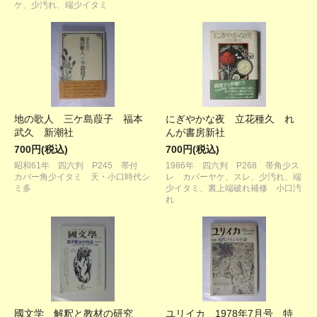
ケ、少汚れ、端少イタミ
地の歌人 三ケ島葭子 福本
にぎやかな夜 立花種久 れ
武久 新潮社
んが書房新社
700円(税込)
700円(税込)
昭和61年 四六判 P245 帯付
1986年 四六判 P268 帯角少ス
カバー角少イタミ 天・小口時代シ
レ カバーヤケ、スレ、少汚れ、端
ミ多
少イタミ、裏上端破れ補修 小口汚
れ
國文学 解釈と教材の研究
ユリイカ 1978年7月号 特