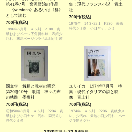
第41巻7号 宮沢賢治の作品
集：現代フランス小説 青土
―《versions》あるいは《群》
社
として読む
700円(税込)
700円(税込)
1978年 14.3×22.1 P230 表紙
時代シミ多 小口ヤケ、シミ
1996年6月号 Ａ５判 P188 表
紙およびページ下角折れ跡 表紙少
汚れ 末尾ページ少ラベル剥がし跡
國文学 解釈と教材の研究
ユリイカ 1974年7月号 特
第20巻10号 歌謡―神々の声
集：現代イタリアの詩と映
の軌跡 學燈社
像 青土社
700円(税込)
700円(税込)
昭和50年8月号 Ａ５判 P204 表
1974年 Ａ５判 P206 表紙少ス
紙および小口ヤケ、汚れ 両見返し
レ、少汚れ 天地小口少汚れ ペー
時代シミ多
ジ少開きグセ
2389
73
84