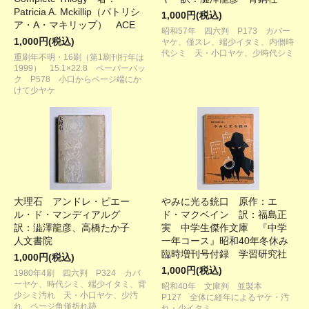
Patricia A. Mckillip（パトリシ
1,000円(税込)
ア・A・マキリップ） ACE
昭和57年 四六判 P173 カバー
1,000円(税込)
ヤケ、僅スレ、端少イタミ、内側時
代シミ 天・小口ヤケ、少時代シミ
重刷年不明・16刷（第1刷刊行年は
1999） 15.1×22.8 ペーパーバッ
ク P578 小口からページ端にか
けて少ヤケ
大理石 アンドレ・ピエー
やみに光る銃口 原作：エ
ル・ド・マンディアルグ
ド・マクベイン 訳：福島正
訳：澁澤龍彦、高橋たか子
実 中学生傑作文庫 『中学
人文書院
一年コース』昭和40年冬休み
臨時増刊号付録 学習研究社
1,000円(税込)
1,000円(税込)
1980年4刷 四六判 P324 カバ
ーヤケ、時代シミ、端少イタミ、背
昭和40年 文庫判 並製本
少シミ汚れ 天・小口ヤケ、少汚
P127 全体に経年によるヤケ・汚
れ ページ角僅折れ跡
れ・少イタミ