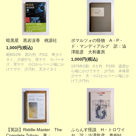
暗黒星 黒岩涙香 桃源社
ボマルツォの怪物 A・P・
ド・マンディアルグ 訳：澁
1,000円(税込)
澤龍彦 大和書房
昭和52年 四六判 P311 帯少イ
1,000円(税込)
タミ、少波打ち、背ヤケ カバーキ
ズ、背ヤケ 小口からページ端にか
1979年2刷 A５判 P169 函背か
けてヤケ、少汚れ、天少イタミ
ら端にかけてヤケ、少汚れ 本体背
少ヤケ 天・小口からページ端にか
けて少汚れ
【英語】Riddle-Master The
ふらんす怪談 H・トロワイ
Complete Trilogy 著：
ヤ 訳：澁澤龍彦 青銅社