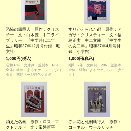
恐怖の四巨人 原作：クリス
すりかえられた顔 原作：ア
チー 文：白木茂 中二ライ
ガサ・クリスティー 文：福
ブラリー 『中学時代二年
島正実 中二文庫 『中学生
生』昭和37年12月号付録 旺
の友二年』昭和37年4月号付
文社
録 小学館
1,000円(税込)
1,000円(税込)
昭和37年 文庫判 並製本 P64
昭和37年 文庫判 P96 並製本
全体に経年によるヤケ、シミ、少イ
全体に経年によるヤケ、シミ、少イ
タミ 末尾ページ時代シミ多
タミ
消えた名画 原作：ロス・マ
赤い花と死刑執行人 原作：
クドナルド 文：常磐新平
コーネル・ウールリッチ