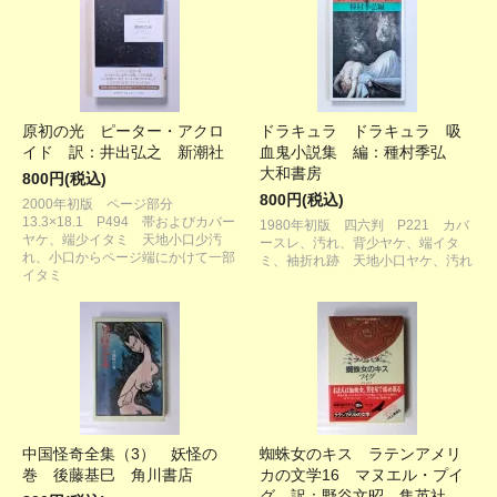
原初の光 ピーター・アクロ
ドラキュラ ドラキュラ 吸
イド 訳：井出弘之 新潮社
血鬼小説集 編：種村季弘
大和書房
800円(税込)
800円(税込)
2000年初版 ページ部分
13.3×18.1 P494 帯およびカバー
1980年初版 四六判 P221 カバ
ヤケ、端少イタミ 天地小口少汚
ースレ、汚れ、背少ヤケ、端イタ
れ、小口からページ端にかけて一部
ミ、袖折れ跡 天地小口ヤケ、汚れ
イタミ
中国怪奇全集（3） 妖怪の
蜘蛛女のキス ラテンアメリ
巻 後藤基巳 角川書店
カの文学16 マヌエル・プイ
グ 訳：野谷文昭 集英社