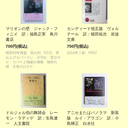
マリオンの壁 ジャック・フ
カンディード他五篇 ヴォル
ィニイ 訳：福島正実 角川
テール 訳：植田祐次 岩波
書店
文庫
700円(税込)
750円(税込)
昭和50年再版 四六判 P215 帯
2010年７刷 P552
およびカバースレ、少汚れ、背少ヤ
ケ、カバー上端破れ補修、袖折れ
跡 天地小口ヤケ
ドルジェル伯の舞踏会 レー
アニセまたはパノラマ 新装
モン・ラディゲ 訳：生島遼
版 ルイ・アラゴン 訳：小
一 人文書院
島輝正 白水社