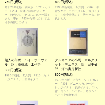
750円(税込)
800円(税込)
昭和26年初版 四六版 ソフトカバ
1993年新装版 四六判 P269 帯
ー P234 全体に経年によるヤ
背少ヤケ カバー少スレ、端少イタ
ケ、時代シミ セロハンカバー端イ
ミ、内側少時代シミ 天ヤケ大、時
タミ 帯付 P83から86にかけて上
代シミ大
部余白部分に破れ
超人の午餐 ルイ・ポーヴェ
タルキニアの小馬 マルグリ
ル 訳：高橋純 工作舎
ット・デュラス 訳：田中倫
郎 河出書房新社
800円(税込)
800円(税込)
1986年初版 四六判 P215 カバ
ー少クスミ、上部僅イタミ
1972年初版 四六判 ソフトカバ
ー P303 ビニールカバー少キ
レ、少イタミ 表紙イタミ、スレ、
背上部シミ 小口ヤケ、時代シミ
ページ上角折れ跡