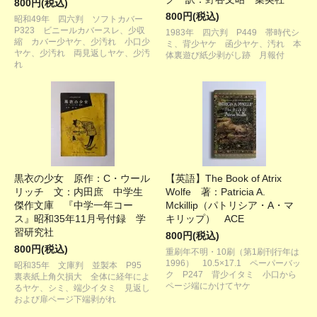
800円(税込)
800円(税込)
昭和49年 四六判 ソフトカバー
P323 ビニールカバースレ、少収
1983年 四六判 P449 帯時代シ
縮 カバー少ヤケ、少汚れ 小口少
ミ、背少ヤケ 函少ヤケ、汚れ 本
ヤケ、少汚れ 両見返しヤケ、少汚
体裏遊び紙少剥がし跡 月報付
れ
黒衣の少女 原作：C・ウール
【英語】The Book of Atrix
リッチ 文：内田庶 中学生
Wolfe 著：Patricia A.
傑作文庫 『中学一年コー
Mckillip（パトリシア・A・マ
ス』昭和35年11月号付録 学
キリップ） ACE
習研究社
800円(税込)
800円(税込)
重刷年不明・10刷（第1刷刊行年は
1996） 10.5×17.1 ペーパーバッ
昭和35年 文庫判 並製本 P95
ク P247 背少イタミ 小口から
裏表紙上角欠損大 全体に経年によ
ページ端にかけてヤケ
るヤケ、シミ、端少イタミ 見返し
および扉ページ下端剥がれ