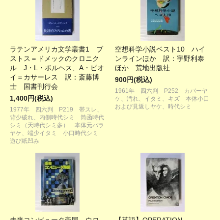
ラテンアメリカ文学叢書1 ブ
空想科学小説ベスト10 ハイ
ストス＝ドメックのクロニク
ンラインほか 訳：宇野利泰
ル J・L・ボルヘス、A・ビオ
ほか 荒地出版社
イ＝カサーレス 訳：斎藤博
900円(税込)
士 国書刊行会
1961年 四六判 P252 カバーヤ
1,400円(税込)
ケ、汚れ、イタミ、キズ 本体小口
および見返しヤケ、時代シミ
1977年 四六判 P219 帯スレ、
背少破れ、内側時代シミ 筒函時代
シミ（天時代シミ多） 本体元パラ
ヤケ、端少イタミ 小口時代シミ
遊び紙凹み