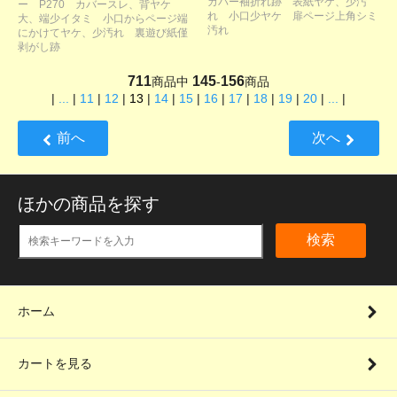
カバー袖折れ跡 表紙ヤケ、少汚
ー P270 カバースレ、背ヤケ
れ 小口少ヤケ 扉ページ上角シミ
大、端少イタミ 小口からページ端
汚れ
にかけてヤケ、少汚れ 裏遊び紙僅
剥がし跡
711
145
156
商品中
-
商品
|
...
|
11
|
12
|
13
|
14
|
15
|
16
|
17
|
18
|
19
|
20
|
...
|
前へ
次へ
ほかの商品を探す
検索
ホーム
カートを見る