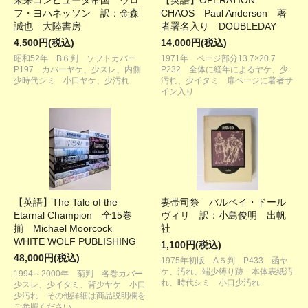
未来コンピュータ帝国 ウロ
【英語】OPERATION
フ・ヨハネッソン 訳：金森
CHAOS Paul Anderson 著
誠也 大陸書房
者署名入り DOUBLEDAY
4,500円(税込)
14,000円(税込)
昭和52年 B６判 ソフトカバー
1971年 ページ部分13.7×20.7
P197 カバーヤケ、少スレ、内側
P232 全体に経年によるヤケ、少
少時代シミ 小口ヤケ、少汚れ
汚れ、少イタミ 扉ページに著者サ
イン入り
【英語】The Tale of the
妻帯司祭 バルベイ・ドール
Etarnal Champion 全15巻
ヴィリ 訳：小島俊明 出帆
揃 Michael Moorcock
社
WHITE WOLF PUBLISHING
1,100円(税込)
48,000円(税込)
1975年初版 A５判 P433 函ヤ
ケ、汚れ、端少縛り跡 本体表紙汚
1994～2000年 菊判 各巻カバー
れ、時代シミ 小口少汚れ
少スレ、少イタミ、背少ヤケ 小口
少汚れ その他詳細は商品説明欄を
ご参照ください