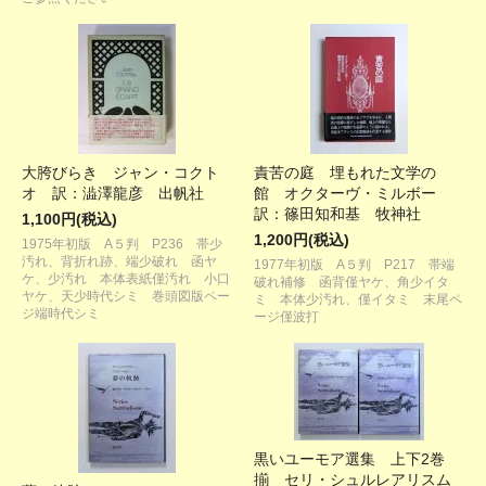
大胯びらき ジャン・コクト
責苦の庭 埋もれた文学の
オ 訳：澁澤龍彦 出帆社
館 オクターヴ・ミルボー
訳：篠田知和基 牧神社
1,100円(税込)
1,200円(税込)
1975年初版 A５判 P236 帯少
汚れ、背折れ跡、端少破れ 函ヤ
1977年初版 A５判 P217 帯端
ケ、少汚れ 本体表紙僅汚れ 小口
破れ補修 函背僅ヤケ、角少イタ
ヤケ、天少時代シミ 巻頭図版ペー
ミ 本体少汚れ、僅イタミ 末尾ペ
ジ端時代シミ
ージ僅波打
黒いユーモア選集 上下2巻
揃 セリ・シュルレアリスム