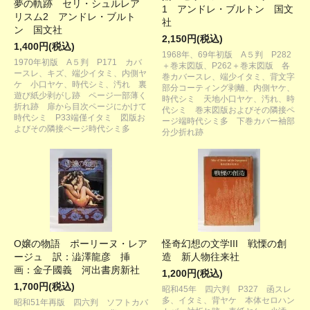
夢の軌跡 セリ・シュルレア
1 アンドレ・ブルトン 国文
リスム2 アンドレ・ブルト
社
ン 国文社
2,150円(税込)
1,400円(税込)
1968年、69年初版 A５判 P282
1970年初版 A５判 P171 カバ
＋巻末図版、P262＋巻末図版 各
ースレ、キズ、端少イタミ、内側ヤ
巻カバースレ、端少イタミ、背文字
ケ 小口ヤケ、時代シミ、汚れ 裏
部分コーティング剥離、内側ヤケ、
遊び紙少剥がし跡 ページ一部薄く
時代シミ 天地小口ヤケ、汚れ、時
折れ跡 扉から目次ページにかけて
代シミ 巻末図版およびその隣接ペ
時代シミ P33端僅イタミ 図版お
ージ端時代シミ多 下巻カバー袖部
よびその隣接ページ時代シミ多
分少折れ跡
O嬢の物語 ポーリーヌ・レア
怪奇幻想の文学III 戦慄の創
ージュ 訳：澁澤龍彦 挿
造 新人物往来社
画：金子國義 河出書房新社
1,200円(税込)
1,700円(税込)
昭和45年 四六判 P327 函スレ
多、イタミ、背ヤケ 本体セロハン
昭和51年再版 四六判 ソフトカバ