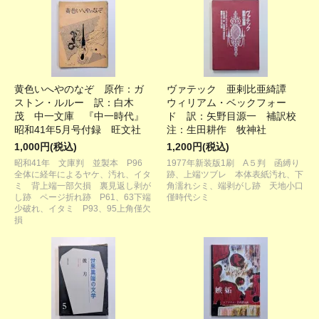
黄色いへやのなぞ 原作：ガ
ヴァテック 亜剌比亜綺譚
ストン・ルルー 訳：白木
ウィリアム・ベックフォー
茂 中一文庫 『中一時代』
ド 訳：矢野目源一 補訳校
昭和41年5月号付録 旺文社
注：生田耕作 牧神社
1,000円(税込)
1,200円(税込)
昭和41年 文庫判 並製本 P96
1977年新装版1刷 A５判 函縛り
全体に経年によるヤケ、汚れ、イタ
跡、上端ツブレ 本体表紙汚れ、下
ミ 背上端一部欠損 裏見返し剥が
角濡れシミ、端剥がし跡 天地小口
し跡 ページ折れ跡 P61、63下端
僅時代シミ
少破れ、イタミ P93、95上角僅欠
損