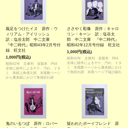
義足をつけたイヌ 原作：ウ
ささやく彫像 原作：キャロ
ィリアム・アイリッシュ
リン・キーン 訳：塩谷太
訳：塩谷太郎 中二文庫
郎 中二文庫 『中二時代』
『中二時代』昭和43年2月号付
昭和42年12月号付録 旺文社
録 旺文社
1,000円(税込)
1,000円(税込)
昭和42年 文庫判 並製本 P64
全体に経年によるヤケ、汚れ、イタ
昭和42年 文庫判 並製本 P64
ミ 末尾数ページから裏表紙にかけ
全体に経年によるヤケ、汚れ、イタ
て角折れ跡 末尾ページ下端少破れ
ミ 表紙上角僅欠損 末尾数ページ
から裏表紙にかけて角僅折れ跡
鬼のいるつぼ 原作：ロバー
疑われたボーイフレンド 原