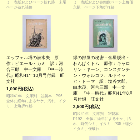
ミ 表紙およびページ折れ跡 末尾
ミ 表紙および巻頭数ページ上角僅
ページ破れ補修
欠損 ページ下角折れ跡
エッフェル塔の潜水夫 原
緑の部屋の秘密・金星脱出・
作：ピエール・カミ 訳：河
わんぱくトム 原作：キャロ
合三郎 中一文庫 『中一時
リン・キーン、コンスタンチ
代』昭和41年10月号付録 旺
ン・ウォルコフ、ルドイッ
文社
ヒ・トーマ 訳：塩谷太郎、
白木茂、河合三郎 中一文
1,000円(税込)
庫 『中一時代』昭和41年8月
昭和41年 文庫判 並製本 P96
号付録 旺文社
全体に経年によるヤケ、汚れ、イタ
ミ、上角折れ跡
2,500円(税込)
昭和41年 文庫判 並製本
P192 全体に経年によるヤケ、汚
れ、時代シミ、イタミ P35上端少
イタミ、僅破れ