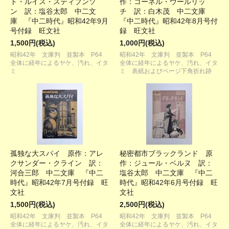
ト・ルイス・スティブンソ
作：コーネル・ウールリッ
ン 訳：塩谷太郎 中二文
チ 訳：白木茂 中二文庫
庫 『中二時代』昭和42年9月
『中二時代』昭和42年8月号付
号付録 旺文社
録 旺文社
1,500円(税込)
1,000円(税込)
昭和42年 文庫判 並製本 P64
昭和42年 文庫判 並製本 P64
全体に経年によるヤケ、汚れ、イタ
全体に経年によるヤケ、汚れ、イタ
ミ
ミ 表紙およびページ下角折れ跡
孤独な大スパイ 原作：アレ
秘密都市ブラックランド 原
クサンダー・クライン 訳：
作：ジュール・ベルヌ 訳：
河合三郎 中二文庫 『中二
塩谷太郎 中二文庫 『中二
時代』昭和42年7月号付録 旺
時代』昭和42年6月号付録 旺
文社
文社
1,500円(税込)
2,500円(税込)
昭和42年 文庫判 並製本 P64
昭和42年 文庫判 並製本 P64
全体に経年によるヤケ、汚れ、イタ
全体に経年によるヤケ、汚れ、イタ