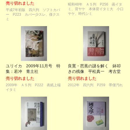
売り切れました
昭和48年 Ａ５判 P256 函イタ
ミ、背ヤケ 本体背イタミ大 小口
平成7年初版 四六判 ソフトカバ
ヤケ、時代シミ
ー P223 カバー少スレ、僅クス
ミ
ユリイカ 2009年11月号 特
良寛・芭蕉の謎を解く 鉢叩
集：若冲 青土社
きの残像 平松真一 考古堂
売り切れました
売り切れました
2009年 Ａ５判 P222 表紙上端
2012年 四六判 P259 帯僅汚れ
イタミ