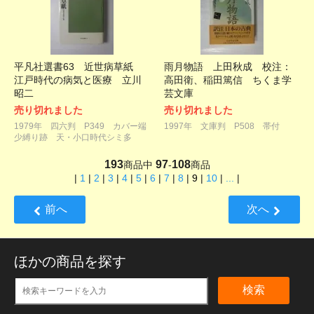
平凡社選書63 近世病草紙
雨月物語 上田秋成 校注：
江戸時代の病気と医療 立川
高田衛、稲田篤信 ちくま学
昭二
芸文庫
売り切れました
売り切れました
1979年 四六判 P349 カバー端
1997年 文庫判 P508 帯付
少縛り跡 天・小口時代シミ多
193
97
108
商品中
-
商品
|
1
|
2
|
3
|
4
|
5
|
6
|
7
|
8
|
9
|
10
|
...
|
前へ
次へ
ほかの商品を探す
検索