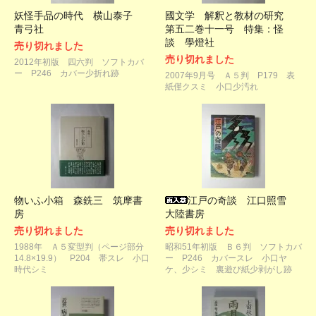
妖怪手品の時代 横山泰子
國文学 解釈と教材の研究
青弓社
第五二巻十一号 特集：怪
談 學燈社
売り切れました
売り切れました
2012年初版 四六判 ソフトカバ
ー P246 カバー少折れ跡
2007年9月号 Ａ５判 P179 表
紙僅クスミ 小口少汚れ
物いふ小箱 森銑三 筑摩書
江戸の奇談 江口照雪
房
大陸書房
売り切れました
売り切れました
1988年 Ａ５変型判（ページ部分
昭和51年初版 Ｂ６判 ソフトカバ
14.8×19.9） P204 帯スレ 小口
ー P246 カバースレ 小口ヤ
時代シミ
ケ、少シミ 裏遊び紙少剥がし跡