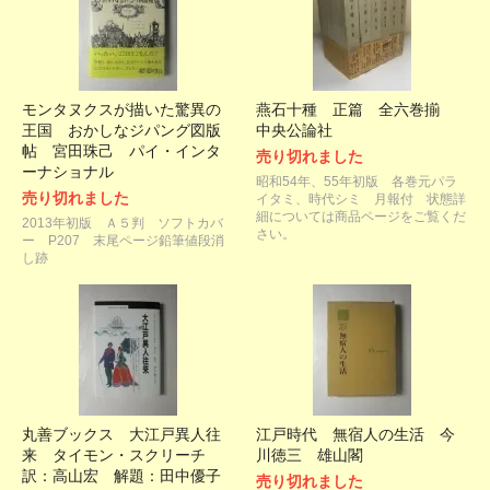
モンタヌクスが描いた驚異の
燕石十種 正篇 全六巻揃
王国 おかしなジパング図版
中央公論社
帖 宮田珠己 パイ・インタ
売り切れました
ーナショナル
昭和54年、55年初版 各巻元パラ
売り切れました
イタミ、時代シミ 月報付 状態詳
細については商品ページをご覧くだ
2013年初版 Ａ５判 ソフトカバ
さい。
ー P207 末尾ページ鉛筆値段消
し跡
丸善ブックス 大江戸異人往
江戸時代 無宿人の生活 今
来 タイモン・スクリーチ
川徳三 雄山閣
訳：高山宏 解題：田中優子
売り切れました