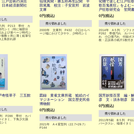
 江戸芸術の演出
仙境異聞・勝五郎再生記聞 平
化物で楽しむ江戸狂
 日本経済新聞社
田篤胤 校注：子安宣邦 岩波
歌百鬼夜狂』をよむ
文庫
戸狂歌研究会 笠間
0円(税込)
0円(税込)
ました
売り切れました
売り切れました
六判 P213 帯付 カ
時代シミ（特に袖部分
2000年 文庫判 P432 小口からペ
2014年 A５判 ソフ
口および扉ページ時代シ
ージ端にかけて少ヤケ、少時代シミ
P262 帯僅汚れ カバ
ジ複数ヶ所に薄く鉛筆引
れ 小口僅汚れ 付録ポス
3上角折れ跡
枚・正誤表小紙片1枚付き
戸奇怪草子 三五館
図録 黄雀文庫所蔵 鯰絵のイ
国芳妖怪百景 編・
マジネーション 国立歴史民俗
彦 文：須永朝彦 
博物館
0円(税込)
ました
0円(税込)
売り切れました
六判 P286 帯付 カバ
売り切れました
少イタミ、下角少欠損
2011年5刷 B５判 P1
代シミ
バー少スレ、端僅イタミ
2021年 A４変型判（22.7×29.7）
P144