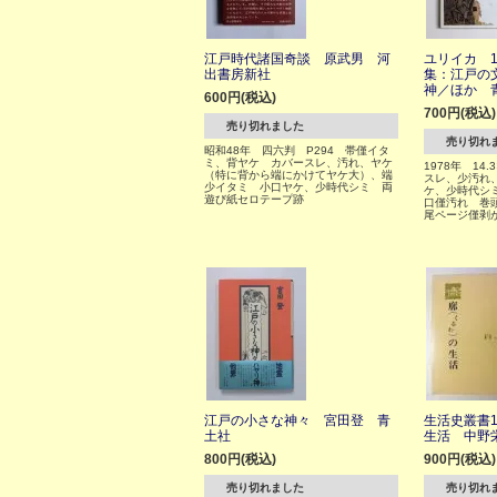
江戸時代諸国奇談 原武男 河
ユリイカ 1
出書房新社
集：江戸の
神／ほか 
600円(税込)
700円(税込)
売り切れました
売り切れ
昭和48年 四六判 P294 帯僅イタ
ミ、背ヤケ カバースレ、汚れ、ヤケ
1978年 14.
（特に背から端にかけてヤケ大）、端
スレ、少汚れ
少イタミ 小口ヤケ、少時代シミ 両
ケ、少時代シ
遊び紙セロテープ跡
口僅汚れ 巻
尾ページ僅剥
江戸の小さな神々 宮田登 青
生活史叢書
土社
生活 中野
800円(税込)
900円(税込)
売り切れました
売り切れ