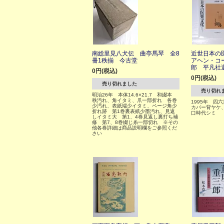
南総里見八犬伝 曲亭馬琴 全8
近世日本の
冊1秩揃 今古堂
アヘン・コ
郎 平凡社
0円(税込)
0円(税込)
売り切れました
売り切れ
明治26年 本体14.6×21.7 和綴本
秩汚れ、角イタミ、爪一部折れ 各巻
1995年 四
少汚れ、表紙端少イタミ、ページ角少
カバー背ヤケ
折れ跡 第1巻裏表紙少墨汚れ、見返
口時代シミ
しイタミ大 第1、4巻見返し裏打ち補
修 第7、8巻綴じ糸一部切れ ※その
他各巻詳細は商品説明欄をご参照くだ
さい