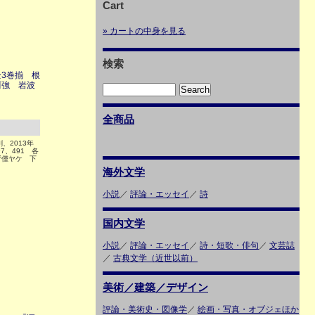
Cart
» カートの中身を見る
検索
3巻揃 根
川強 岩波
全商品
刷、2013年
7、491 各
背僅ヤケ 下
海外文学
小説
／
評論・エッセイ
／
詩
国内文学
小説
／
評論・エッセイ
／
詩・短歌・俳句
／
文芸誌
／
古典文学（近世以前）
美術／建築／デザイン
評論・美術史・図像学
／
絵画・写真・オブジェほか