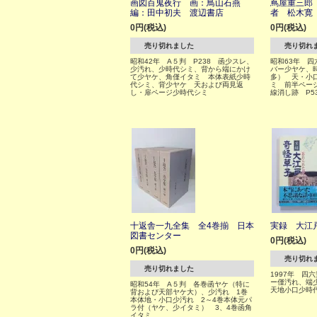
画図百鬼夜行 画：鳥山石燕
蔦屋重三郎
編：田中初夫 渡辺書店
者 松木寛
0円(税込)
0円(税込)
売り切れました
売り切れ
昭和42年 A５判 P238 函少スレ、
昭和63年 四
少汚れ、少時代シミ、背から端にかけ
バー少ヤケ、
て少ヤケ、角僅イタミ 本体表紙少時
多） 天・小
代シミ、背少ヤケ 天および両見返
ミ 前半ペー
し・扉ページ少時代シミ
線消し跡 P5
十返舎一九全集 全4巻揃 日本
実録 大江
図書センター
0円(税込)
0円(税込)
売り切れ
売り切れました
1997年 四
ー僅汚れ、端
昭和54年 A５判 各巻函ヤケ（特に
天地小口少時
背および天部ヤケ大）、少汚れ 1巻
本体地・小口少汚れ 2～4巻本体元パ
ラ付（ヤケ、少イタミ） 3、4巻函角
イタミ