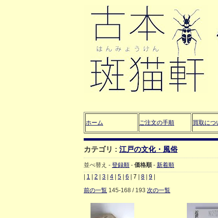
ホーム
ご注文の手順
買取につ
カテゴリ :
江戸の文化・風俗
並べ替え -
登録順
-
価格順
-
新着順
|
1
|
2
|
3
|
4
|
5
|
6
|
7
|
8
|
9
|
前の一覧
145-168 / 193
次の一覧