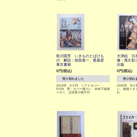
歌川国芳 いきものとばけも
大津絵 日
の 解説：稲垣進一、悳俊彦
修：尾久彰
東京書籍
出版
0円(税込)
0円(税込)
売り切れました
売り切れ
2018年 A５判 ソフトカバー
2005年 B５
P159 帯・カバー僅スレ 本体下端僅
レ、端僅イタ
イタミ 正誤表小紙片付
れ