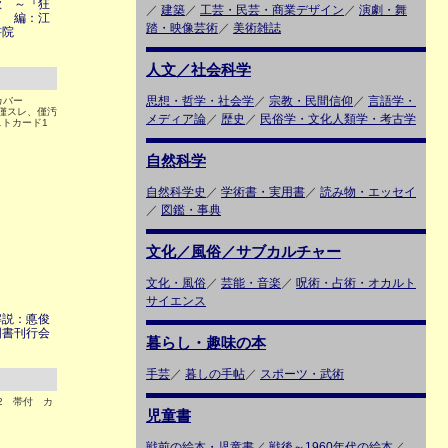
歌 ～『狂
／
建築
／
工芸・民芸・商業デザイン
／
演劇・舞
～ 編：江
踏・映像芸術
／
美術雑誌
書院
人文／社会科学
思想・哲学・社会学
／
宗教・民間信仰
／
言語学・
トカバー
ー僅スレ、僅汚
メディア論
／
歴史
／
民俗学・文化人類学・考古学
トカード1
自然科学
自然科学史
／
学術書・実用書
／
読み物・エッセイ
／
図鑑・事典
文化／風俗／サブカルチャー
文化・風俗
／
芸能・音楽
／
呪術・占術・オカルト
サイエンス
解説：悳俊
国書刊行会
暮らし・趣味の本
手芸
／
暮しの手帖
／
スポーツ・武術
12 帯付 カ
児童書
戦前の絵本・児童書
／
戦後～1960年代の絵本
／