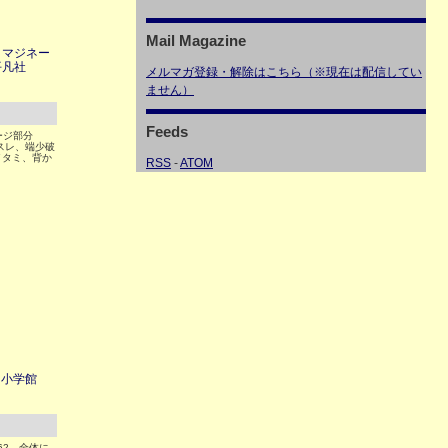
Mail Magazine
イマジネー
平凡社
メルマガ登録・解除はこちら（※現在は配信してい
ません）
Feeds
ージ部分
 帯スレ、端少破
イタミ、背か
RSS
-
ATOM
 小学館
262 全体に