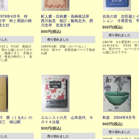
978年4月号 特
町人嚢・百姓嚢・長崎夜話草
吉良の首 忠臣蔵と
文学 粋と洒脱の精
西川如見 校訂：飯島忠夫、西
ション 今尾哲也 
青土社
川忠幸 岩波文庫
800円(税込)
800円(税込)
売り切れました
ました
売り切れました
1987年 A５変型判（ペ
14.8×19.5） P234
3×22.1 P230 表紙少
1985年4刷 旧版（カバーなし）
れ、背少ヤケ カバー少
、背から端にかけて少ヤ
P310 背ヤケ 末尾目録ページ下角折
ら端にかけてヤケ
ミ、端僅イタミ 天地小
れ跡
頭・巻末少時代シミ 末
がし跡
15 廓（くるわ）の
エルンストの月 山本昌代 Ｎ
和楽 2004年9月号
栄三 雄山閣
ＯＶＡ出版
900円(税込)
900円(税込)
売り切れました
ました
売り切れました
2004年 23.3×29.7 P