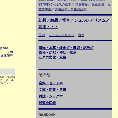
1970年代～現代の絵本
／
児童書籍
／
児童画集・児
童文学論
／
洋書絵本・外国語絵本
幻想／綺想／怪奇／シュルレアリスム／
前衛・・・
国内
／
シュルレアリスム
／
海外
博物・本草・錬金術・魔術・記号術
azine
集：ニッポ
妖怪・幻獣・神話・伝承
ラ文化研究
江戸の文化・風俗
その他
P101 表紙時
剥がし跡 小
全集・セット本
少時代シミ
文庫・新書・選書
雑誌・ムック本
展覧会図録
facebook