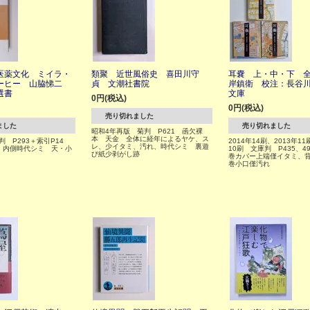
医薬文化 ミイラ・
類聚 近世風俗史 喜田川守
耳嚢 上・中・下 全
ーヒー 山脇悌二
貞 文潮社書院
岸鎮衛 校注：長谷
選書
文庫
0円(税込)
0円(税込)
売り切れました
ました
売り切れました
昭和4年再版 菊判 P621 函欠裸
本 天金 全体に経年によるヤケ、ス
六判 P293＋索引P14
2014年14刷、2013年11
レ、少イタミ、汚れ、時代シミ 裏遊
、内側時代シミ 天・小
10刷 文庫判 P435、49
び紙少剥がし跡
巻カバー上端僅イタミ、
巻小口僅汚れ