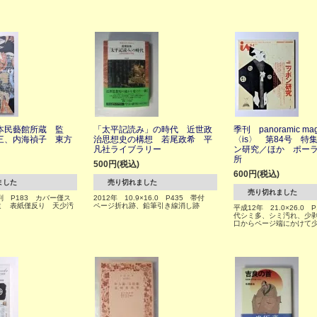
本民藝館所蔵 監
「太平記読み」の時代 近世政
季刊 panoramic mag
三、内海禎子 東方
治思想史の構想 若尾政希 平
〈is〉 第84号 特
凡社ライブラリー
ン研究／ほか ポー
所
500円(税込)
600円(税込)
ました
売り切れました
売り切れました
判 P183 カバー僅ス
2012年 10.9×16.0 P435 帯付
ミ 表紙僅反り 天少汚
ページ折れ跡、鉛筆引き線消し跡
平成12年 21.0×26.0 
代シミ多、シミ汚れ、少
口からページ端にかけて