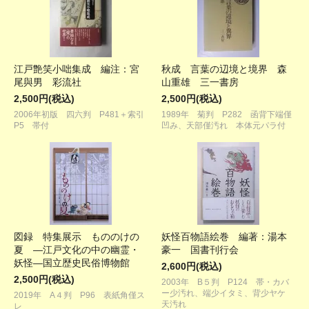
江戸艶笑小咄集成 編注：宮
秋成 言葉の辺境と境界 森
尾與男 彩流社
山重雄 三一書房
2,500円(税込)
2,500円(税込)
2006年初版 四六判 P481＋索引
1989年 菊判 P282 函背下端僅
P5 帯付
凹み、天部僅汚れ 本体元パラ付
図録 特集展示 もののけの
妖怪百物語絵巻 編著：湯本
夏 ―江戸文化の中の幽霊・
豪一 国書刊行会
妖怪―国立歴史民俗博物館
2,600円(税込)
2,500円(税込)
2003年 B５判 P124 帯・カバ
ー少汚れ、端少イタミ、背少ヤケ
2019年 A４判 P96 表紙角僅ス
天汚れ
レ