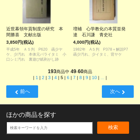
近世幕領年貢制度の研究 本
増補 心学教化の本質並発
間勝喜 文献出版
達 石川謙 青史社
3,850円(税込)
4,000円(税込)
平成5年 Ａ５判 P620 函少ヤ
1982年 A５判 P378＋解説P7
ケ、少汚れ 本体元パライタミ 小
函少汚れ、少イタミ、背ヤケ
口シミ汚れ 裏遊び紙剥がし跡
193
49
60
商品中
-
商品
|
1
|
2
|
3
|
4
|
5
|
6
|
7
|
8
|
9
|
10
|
...
|
前へ
次へ
ほかの商品を探す
検索