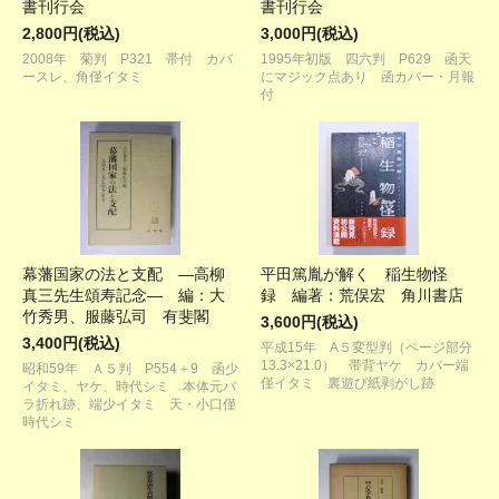
書刊行会
書刊行会
2,800円(税込)
3,000円(税込)
2008年 菊判 P321 帯付 カバ
1995年初版 四六判 P629 函天
ースレ、角僅イタミ
にマジック点あり 函カバー・月報
付
幕藩国家の法と支配 ―高柳
平田篤胤が解く 稲生物怪
真三先生頌寿記念― 編：大
録 編著：荒俣宏 角川書店
竹秀男、服藤弘司 有斐閣
3,600円(税込)
3,400円(税込)
平成15年 A５変型判（ページ部分
13.3×21.0） 帯背ヤケ カバー端
昭和59年 Ａ５判 P554＋9 函少
僅イタミ 裏遊び紙剥がし跡
イタミ、ヤケ、時代シミ 本体元パ
ラ折れ跡、端少イタミ 天・小口僅
時代シミ