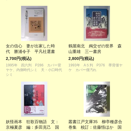
女の信心 妻が出家した時
鶴屋南北 綯交ぜの世界 森
代 勝浦令子 平凡社選書
山重雄 三一書房
2,700円(税込)
2,800円(税込)
1995年 四六判 P286 カバー背
1993年 A５判 P376 帯背僅ヤ
ヤケ、内側時代シミ 天・小口時代
ケ カバー僅汚れ
シミ
妖怪画本 狂歌百物語 文：
叢書江戸文庫35 柳亭種彦合
京極夏彦 編：多田克己 国
巻集 校訂：佐藤悟ほか 国