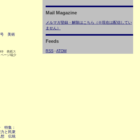
Mail Magazine
メルマガ登録・解除はこちら（※現在は配信してい
ません）
2号 美術
Feeds
RSS
-
ATOM
49 表紙ス
 ページ端少
号 特集：
権力と民衆
思想 伝統