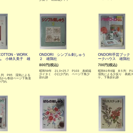
COTTON・WORK
ONDORI シンプル刺しゅう
ONDORI手芸ブック
ん 小林久美子 雄
２ 雄鶏社
ークハウス 雄鶏社
800円(税込)
700円(税込)
昭和59年 21.0×25.7 P103 表紙端
昭和61年6版 B５判 P
少イタミ 小口少汚れ ページ下角少
湿気による少反り 表紙
５判 P85 湿気による
折れ跡
ケ、下角折れ跡
紙から巻頭ページ下角濡
紙少汚れ