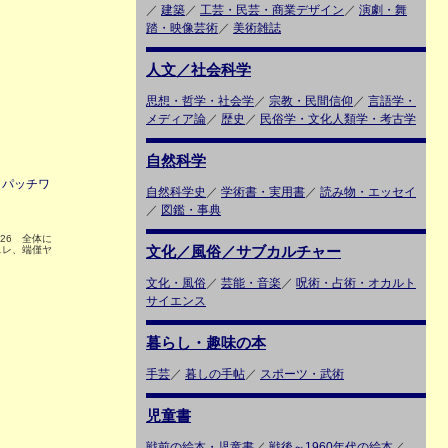
／
建築
／
工芸・民芸・商業デザイン
／
演劇・舞
踏・映像芸術
／
美術雑誌
人文／社会科学
思想・哲学・社会学
／
宗教・民間信仰
／
言語学・
メディア論
／
歴史
／
民俗学・文化人類学・考古学
自然科学
 パッチワ
自然科学史
／
学術書・実用書
／
読み物・エッセイ
／
図鑑・事典
126 全体に
文化／風俗／サブカルチャー
スレ、端僅ヤ
文化・風俗
／
芸能・音楽
／
呪術・占術・オカルト
サイエンス
暮らし・趣味の本
手芸
／
暮しの手帖
／
スポーツ・武術
児童書
戦前の絵本・児童書
／
戦後～1960年代の絵本
／