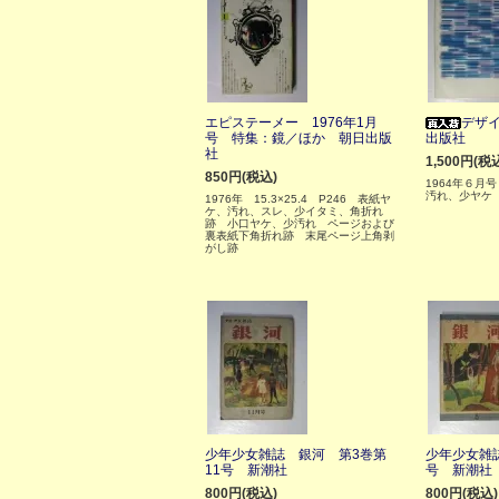
エピステーメー 1976年1月
デザイ
号 特集：鏡／ほか 朝日出版
出版社
社
1,500円(税
850円(税込)
1964年６月
汚れ、少ヤケ
1976年 15.3×25.4 P246 表紙ヤ
ケ、汚れ、スレ、少イタミ、角折れ
跡 小口ヤケ、少汚れ ページおよび
裏表紙下角折れ跡 末尾ページ上角剥
がし跡
少年少女雑誌 銀河 第3巻第
少年少女雑
11号 新潮社
号 新潮社
800円(税込)
800円(税込)