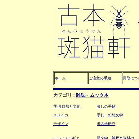
ホーム
ご注文の手順
買取につ
カテゴリ :
雑誌・ムック本
季刊 自然と文化
暮しの手帖
ユリイカ
季刊 幻想文学
デザイン
考古学研究
モルフォロギア
國文学 解釈と教材の