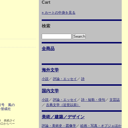
Cart
» カートの中身を見る
検索
全商品
海外文学
小説
／
評論・エッセイ
／
詩
国内文学
小説
／
評論・エッセイ
／
詩・短歌・俳句
／
文芸誌
2月号 風の
／
古典文学（近世以前）
 偕成社
美術／建築／デザイン
P80 表紙少イ
小口からペー
評論・美術史・図像学
／
絵画・写真・オブジェほか