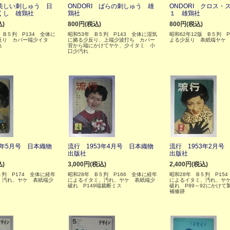
 美しい刺しゅう 日
ONDORI ばらの刺しゅう 雄
ONDORI クロス・
くし 雄鶏社
鶏社
１ 雄鶏社
込)
800円(税込)
800円(税込)
 B５判 P134 全体に
昭和53年 B５判 P143 全体に湿気
昭和62年12版 B５判 
反り カバー端少イタ
に拠る少反り、上端少波打ち カバー
よる少反り 表紙端ヤケ
れ
背から端にかけてヤケ、少イタミ 小
口少汚れ
3年5月号 日本織物
流行 1953年4月号 日本織物
流行 1953年2月号
出版社
出版社
込)
3,000円(税込)
2,400円(税込)
５判 P174 全体に経年
昭和28年 B５判 P166 全体に経年
昭和28年 B５判 P15
、汚れ、ヤケ 表紙端少
によるイタミ、汚れ、ヤケ 表紙端少
によるイタミ、汚れ、ヤ
破れ P149端裁断ミス
破れ P89～92にかけて
補修跡