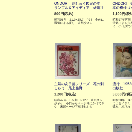
ONDORI 刺しゅう図案の本
ONDORI
サンプル＆アイディア 雄鶏社
本の模様づ
800円(税込)
1,100円(税
昭和58年 21.0×25.7 P64 全体に
昭和57年再版
湿気による反り 表紙少スレ
湿気による少
ミ 小口少汚
主婦の友手芸シリーズ 花の刺
流行 195
しゅう 尾上雅野
出版社
1,200円(税込)
3,000円(税
昭和47年 B５判 P127 表紙スレ、
昭和28年 B
少ヤケ 小口からページ端にかけてヤ
によるイタミ
ケ 末尾ページ下端濡れシミ
破れ 地汚れ