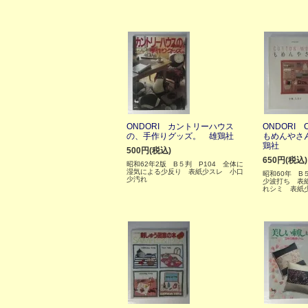
ONDORI カントリーハウス
ONDORI 
の、手作りグッズ。 雄鶏社
もめんやさ
鶏社
500円(税込)
650円(税込)
昭和62年2版 B５判 P104 全体に
湿気による少反り 表紙少スレ 小口
昭和60年 B
少汚れ
少波打ち 表
れシミ 表