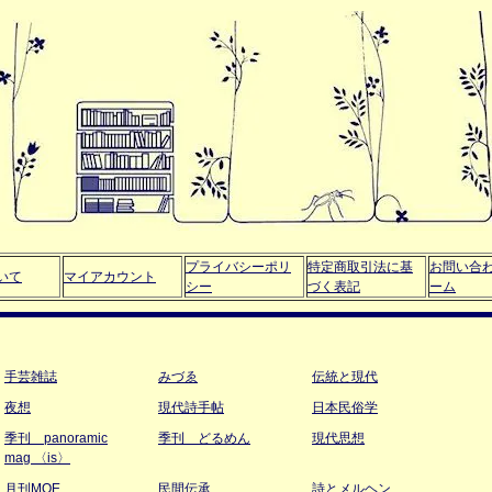
プライバシーポリ
特定商取引法に基
お問い合
いて
マイアカウント
シー
づく表記
ーム
手芸雑誌
みづゑ
伝統と現代
夜想
現代詩手帖
日本民俗学
季刊 panoramic
季刊 どるめん
現代思想
mag 〈is〉
月刊MOE
民間伝承
詩とメルヘン