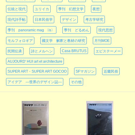
伝統と現代
ユリイカ
季刊 幻想文学
夜想
現代詩手帖
日本民俗学
デザイン
考古学研究
季刊 panoramic mag 〈is〉
季刊 どるめん
現代思想
モルフォロギア
國文学 解釈と教材の研究
月刊MOE
Casa BRUTUS
民間伝承
詩とメルヘン
エピステーメー
AUJOURD' HUI art et architecture
SUPER ART・SUPER ART GOCOO
SFマガジン
近畿民俗
アイデア ―世界のデザイン誌―
その他