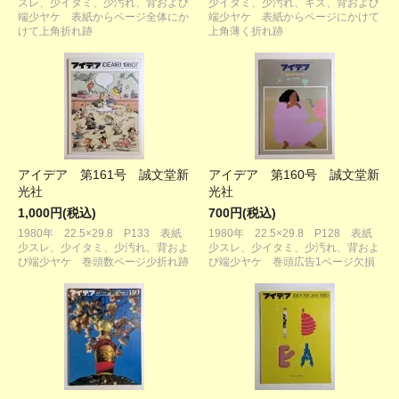
スレ、少イタミ、少汚れ、背および
少イタミ、少汚れ、キズ、背および
端少ヤケ 表紙からページ全体にか
端少ヤケ 表紙からページにかけて
けて上角折れ跡
上角薄く折れ跡
アイデア 第161号 誠文堂新
アイデア 第160号 誠文堂新
光社
光社
1,000円(税込)
700円(税込)
1980年 22.5×29.8 P133 表紙
1980年 22.5×29.8 P128 表紙
少スレ、少イタミ、少汚れ、背およ
少スレ、少イタミ、少汚れ、背およ
び端少ヤケ 巻頭数ページ少折れ跡
び端少ヤケ 巻頭広告1ページ欠損