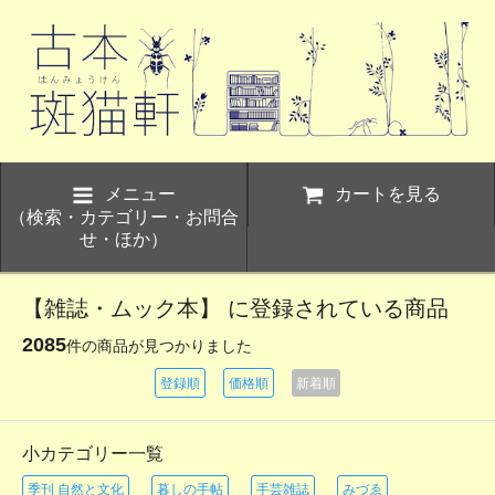
メニュー
カートを見る
（検索・カテゴリー・お問合
せ・ほか）
【雑誌・ムック本】 に登録されている商品
2085
件の商品が見つかりました
登録順
価格順
新着順
小カテゴリー一覧
季刊 自然と文化
暮しの手帖
手芸雑誌
みづゑ