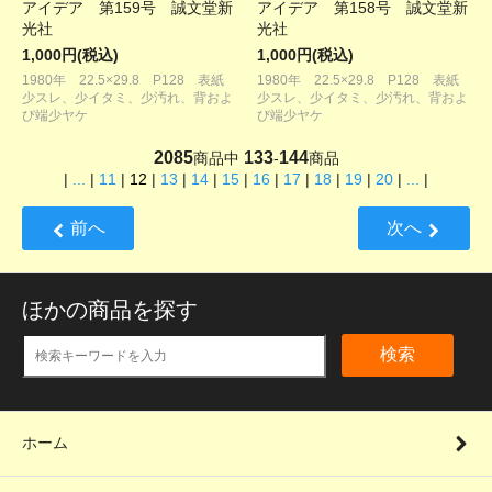
アイデア 第159号 誠文堂新
アイデア 第158号 誠文堂新
光社
光社
1,000円(税込)
1,000円(税込)
1980年 22.5×29.8 P128 表紙
1980年 22.5×29.8 P128 表紙
少スレ、少イタミ、少汚れ、背およ
少スレ、少イタミ、少汚れ、背およ
び端少ヤケ
び端少ヤケ
2085
133
144
商品中
-
商品
|
...
|
11
|
12
|
13
|
14
|
15
|
16
|
17
|
18
|
19
|
20
|
...
|
前へ
次へ
ほかの商品を探す
検索
ホーム