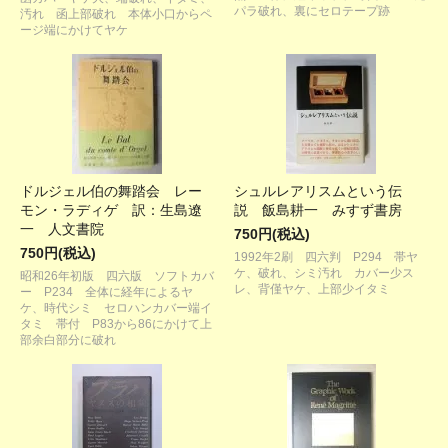
パラ破れ、裏にセロテープ跡
汚れ 函上部破れ 本体小口からペ
ージ端にかけてヤケ
ドルジェル伯の舞踏会 レー
シュルレアリスムという伝
モン・ラディゲ 訳：生島遼
説 飯島耕一 みすず書房
一 人文書院
750円(税込)
750円(税込)
1992年2刷 四六判 P294 帯ヤ
ケ、破れ、シミ汚れ カバー少ス
昭和26年初版 四六版 ソフトカバ
レ、背僅ヤケ、上部少イタミ
ー P234 全体に経年によるヤ
ケ、時代シミ セロハンカバー端イ
タミ 帯付 P83から86にかけて上
部余白部分に破れ