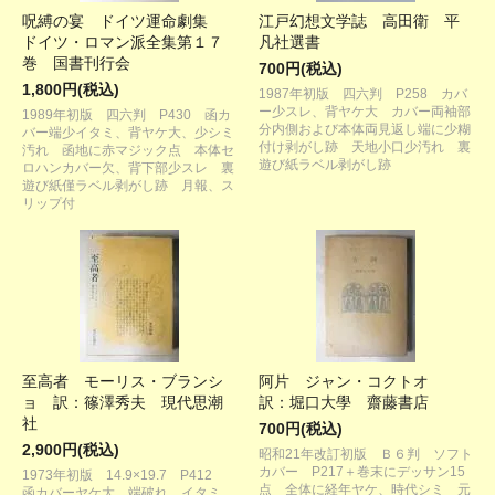
呪縛の宴 ドイツ運命劇集
江戸幻想文学誌 高田衛 平
ドイツ・ロマン派全集第１７
凡社選書
巻 国書刊行会
700円(税込)
1,800円(税込)
1987年初版 四六判 P258 カバ
ー少スレ、背ヤケ大 カバー両袖部
1989年初版 四六判 P430 函カ
分内側および本体両見返し端に少糊
バー端少イタミ、背ヤケ大、少シミ
付け剥がし跡 天地小口少汚れ 裏
汚れ 函地に赤マジック点 本体セ
遊び紙ラベル剥がし跡
ロハンカバー欠、背下部少スレ 裏
遊び紙僅ラベル剥がし跡 月報、ス
リップ付
至高者 モーリス・ブランシ
阿片 ジャン・コクトオ
ョ 訳：篠澤秀夫 現代思潮
訳：堀口大學 齋藤書店
社
700円(税込)
2,900円(税込)
昭和21年改訂初版 Ｂ６判 ソフト
カバー P217＋巻末にデッサン15
1973年初版 14.9×19.7 P412
点 全体に経年ヤケ、時代シミ 元
函カバーヤケ大、端破れ、イタミ、