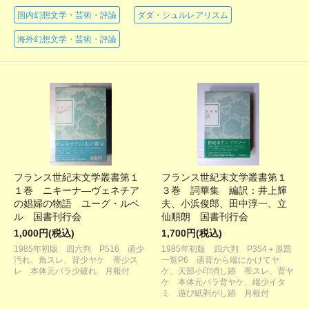
国内幻想文学・芸術・評論
ダダ・シュルレアリスム
海外幻想文学・芸術・評論
フランス世紀末文学叢書第１
フランス世紀末文学叢書第１
１巻 ニキーナ―ヴェネチア
３巻 詞華集 編訳：井上輝
の娼婦の物語 ユーグ・ルベ
夫、小浜俊郎、田中淳一、立
ル 国書刊行会
仙順朗 国書刊行会
1,000円(税込)
1,700円(税込)
1985年初版 四六判 P516 函少
1985年初版 四六判 P354＋原題
汚れ、角スレ、背少ヤケ 帯少ス
一覧P6 函背から端にかけてヤ
レ 本体元パラ少破れ 月報付
ケ、天部小印消し跡 帯スレ、背ヤ
ケ 本体元パラ背ヤケ、端少イタ
ミ 遊び紙剥がし跡 月報付