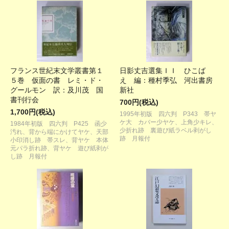
フランス世紀末文学叢書第１
日影丈吉選集ＩＩ ひこば
５巻 仮面の書 レミ・ド・
え 編：種村季弘 河出書房
グールモン 訳：及川茂 国
新社
書刊行会
700円(税込)
1,700円(税込)
1995年初版 四六判 P343 帯ヤ
ケ大 カバー少ヤケ、上角少キレ、
1984年初版 四六判 P425 函少
少折れ跡 裏遊び紙ラベル剥がし
汚れ、背から端にかけてヤケ、天部
跡 月報付
小印消し跡 帯スレ、背ヤケ 本体
元パラ折れ跡、背ヤケ 遊び紙剥が
し跡 月報付