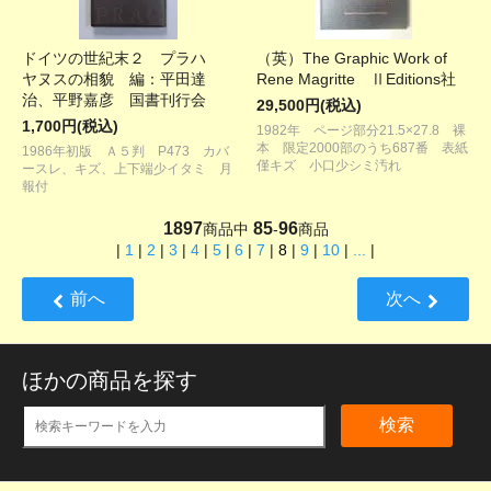
ドイツの世紀末２ プラハ
（英）The Graphic Work of
ヤヌスの相貌 編：平田達
Rene Magritte ⅡEditions社
治、平野嘉彦 国書刊行会
29,500円(税込)
1,700円(税込)
1982年 ページ部分21.5×27.8 裸
本 限定2000部のうち687番 表紙
1986年初版 Ａ５判 P473 カバ
僅キズ 小口少シミ汚れ
ースレ、キズ、上下端少イタミ 月
報付
1897
85
96
商品中
-
商品
|
1
|
2
|
3
|
4
|
5
|
6
|
7
|
8
|
9
|
10
|
...
|
前へ
次へ
ほかの商品を探す
検索