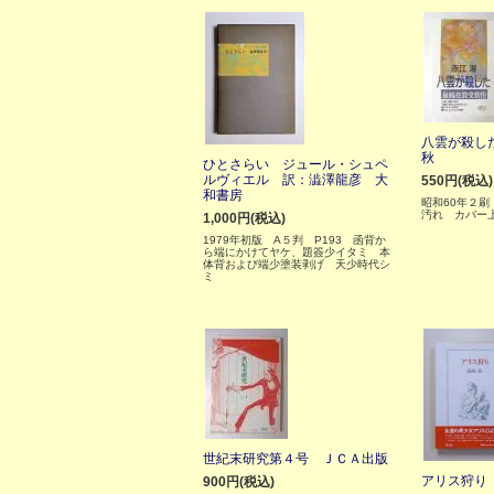
八雲が殺し
秋
ひとさらい ジュール・シュペ
ルヴィエル 訳：澁澤龍彦 大
550円(税込)
和書房
昭和60年２刷
汚れ カバー
1,000円(税込)
1979年初版 A５判 P193 函背か
ら端にかけてヤケ、題簽少イタミ 本
体背および端少塗装剥げ 天少時代シ
ミ
世紀末研究第４号 ＪＣＡ出版
アリス狩り
900円(税込)