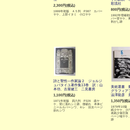
彩流社
2,300円(税込)
800円(税込)
1999年初版 Ａ５判 P387 カバー
ヤケ、上部イタミ 小口ヤケ
1992年増補
バー背ヤケ、
剥がし跡
詩と聖性―作家論２ ジョルジ
ュバタイユ著作集13巻 訳：山
美術選書 
本功、古屋健三 二見書房
グラフィア
澁澤龍彦 
1,100円(税込)
1,350円(税
1971年初版 四六判 P326 函ヤ
ケ、背に濡れシミ跡、僅破れ 本体ビ
1979年10版
ニールカバーシワ、キレ 目次ページ
紙少ヤケ、少
折れシワ
表紙少筆圧痕
ページ端ヤケ
跡