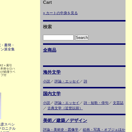
Cart
» カートの中身を見る
検索
記・書簡・
マン派全集
全商品
42＋索引
 本体セロハ
海外文学
遊び紙僅ラベ
ップ付
小説
／
評論・エッセイ
／
詩
国内文学
小説
／
評論・エッセイ
／
詩・短歌・俳句
／
文芸誌
／
古典文学（近世以前）
美術／建築／デザイン
龍彦スペシ
クロニクル
評論・美術史・図像学
／
絵画・写真・オブジェほか