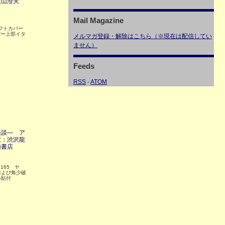
秋山澄夫
Mail Magazine
ソフトカバー
バー上部イタ
メルマガ登録・解除はこちら（※現在は配信してい
ません）
Feeds
RSS
-
ATOM
怪談― ア
訳：渋沢龍
山書店
165 ヤ
および角少破
ル貼付