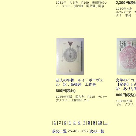
2,300円(税
1981年 Ａ５判 P169 表紙時代シ
ミ、クスミ、折れ跡 両見返し開き
1989年４刷
ルカバー欠 
タミ 帯付
超人の午餐 ルイ・ポーヴェ
文学のイコ
ル 訳：高橋純 工作舎
【変身】と
治 ありな
800円(税込)
800円(税込)
1986年初版 四六判 P215 カバー
少クスミ、上部僅イタミ
1988年初版
ヤケ、クスミ
|
1
|
2
|
3
|
4
|
5
|
6
|
7
|
8
|
9
|
10
|
...
|
前の一覧
25-48 / 1897
次の一覧