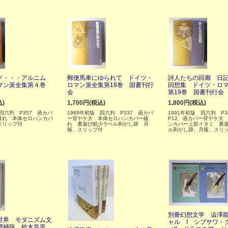
ノ・・・アルニム
郵便馬車にゆられて ドイツ・
詩人たちの回廊 日
マン派全集第４巻
ロマン派全集第18巻 国書刊行
回想集 ドイツ・ロ
会
第19巻 国書刊行会
込)
1,700円(税込)
1,800円(税込)
 四六判 P357 函カバ
1989年初版 四六判 P337 函カバ
1991年初版 四六判 P3
破れ 本体セロハンカバ
ー背ヤケ大 本体セロハンカバー破
P12 函カバー背ヤケ大
スリップ付
れ 裏遊び紙少ラベル剥がし跡 月
ンカバー上部イタミ 裏
報、スリップ付
ル剥がし跡、月報、スリ
別冊幻想文学 澁澤
世界 モダニズム文
ャル I シブサワ・
増補版 鈴木良平