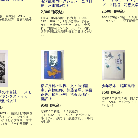
／II ドラコニア・
澁澤龍彦コレクション 全３冊
プ ２冊揃 幻想文
揃 河出書房新社
2,500円(税込)
2,300円(税込)
初版 四六判 P302 カ
1993年5刷・3刷 Ａ５
1984、85年初版 四六判 P295、
角僅濡れ跡 裏遊び紙少
ⅠP86シワ Ⅱ背下部僅
285、286 1、3巻のみ帯付（背ヤ
ケ） 各巻カバーヤケ、スレ、少汚
れ、内側時代シミ多 天・小口汚れ
各巻詳細は商品説明欄をご参照くださ
い
稲垣足穂の世界 文：澁澤龍
少年読本 稲垣足穂
彦、高橋睦郎、加藤郁乎、保昌
夢の宇宙誌 コスモ
850円(税込)
正夫、松岡正剛、荒俣宏ほか
ファンタスティカ
新評社
昭和61年新装２刷 四六
美術出版社
ー P244 カバークス
950円(税込)
小口シミ
込)
昭和56年初版 Ａ５変型判
 P230 函および本体表
（13.0×21.0） P226 カバースレ
汚れ、スレ、少イタミ
小口ヤケ、少汚れ 裏遊び紙ラベル剥
 小口および巻頭・巻末
がし跡
、汚れ ページ角僅折れ