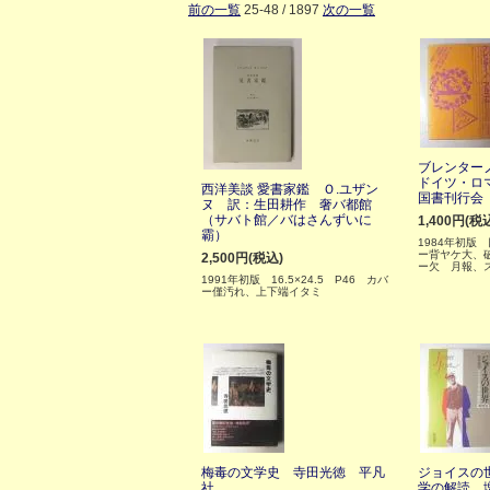
前の一覧
25-48 / 1897
次の一覧
ブレンター
ドイツ・ロ
西洋美談 愛書家鑑 Ｏ.ユザン
国書刊行会
ヌ 訳：生田耕作 奢バ都館
（サバト館／バはさんずいに
1,400円(税
霸）
1984年初版
ー背ヤケ大、
2,500円(税込)
ー欠 月報、
1991年初版 16.5×24.5 P46 カバ
ー僅汚れ、上下端イタミ
梅毒の文学史 寺田光徳 平凡
ジョイスの
社
学の解読 