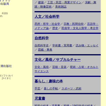
ガイドマッ
／
建築
／
工芸・民芸・商業デザイン
／
演劇・舞
学出版局
踏・映像芸術
／
美術雑誌
判 P255
人文／社会科学
汚れ
思想・哲学・社会学
／
宗教・民間信仰
／
言語学・
メディア論
／
歴史
／
民俗学・文化人類学・考古学
自然科学
自然科学史
／
学術書・実用書
／
読み物・エッセイ
／
図鑑・事典
文化／風俗／サブカルチャー
 潮出版社
文化・風俗
／
芸能・音楽
／
呪術・占術・オカルト
サイエンス
判ソフトカバ
ミ、少イタミ
暮らし・趣味の本
手芸
／
暮しの手帖
／
スポーツ・武術
児童書
戦前の絵本・児童書
／
戦後～1960年代の絵本
／