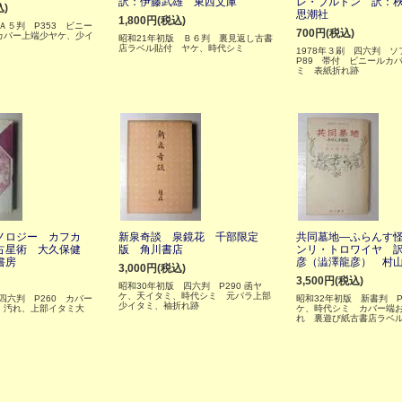
訳：伊藤武雄 東西文庫
レ・ブルトン 訳：
込)
思潮社
1,800円(税込)
 Ａ５判 P353 ビニー
700円(税込)
カバー上端少ヤケ、少イ
昭和21年初版 Ｂ６判 裏見返し古書
店ラベル貼付 ヤケ、時代シミ
1978年３刷 四六判 
P89 帯付 ビニールカ
ミ 表紙折れ跡
ノロジー カフカ
新泉奇談 泉鏡花 千部限定
共同墓地―ふらんす
占星術 大久保健
版 角川書店
ンリ・トロワイヤ 
書房
彦（澁澤龍彦） 村
3,000円(税込)
3,500円(税込)
昭和30年初版 四六判 P290 函ヤ
ケ、天イタミ、時代シミ 元パラ上部
 四六判 P260 カバー
昭和32年初版 新書判 P
少イタミ、袖折れ跡
、汚れ、上部イタミ大
ケ、時代シミ カバー端
れ 裏遊び紙古書店ラベ