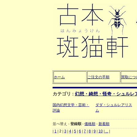
ホーム
ご注文の手順
買取につ
カテゴリ :
幻想・綺想・怪奇・シュルレ
国内幻想文学・芸術・
ダダ・シュルレアリス
評論
ム
並べ替え -
登録順
-
価格順
-
新着順
|
1
|
2
|
3
|
4
|
5
|
6
|
7
|
8
|
9
|
10
|
...
|