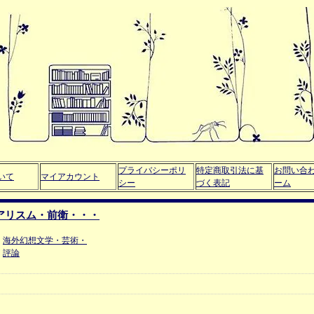
プライバシーポリ
特定商取引法に基
お問い合
いて
マイアカウント
シー
づく表記
ーム
アリスム・前衛・・・
海外幻想文学・芸術・
評論