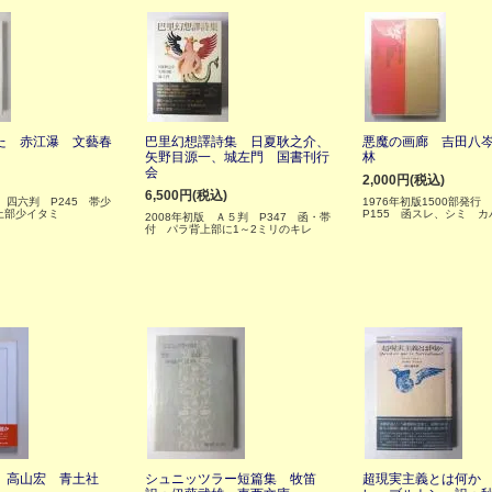
た 赤江瀑 文藝春
巴里幻想譯詩集 日夏耿之介、
悪魔の画廊 吉田八
矢野目源一、城左門 国書刊行
林
会
2,000円(税込)
6,500円(税込)
 四六判 P245 帯少
1976年初版1500部発
上部少イタミ
P155 函スレ、シミ 
2008年初版 Ａ５判 P347 函・帯
付 パラ背上部に1～2ミリのキレ
 高山宏 青土社
シュニッツラー短篇集 牧笛
超現実主義とは何か