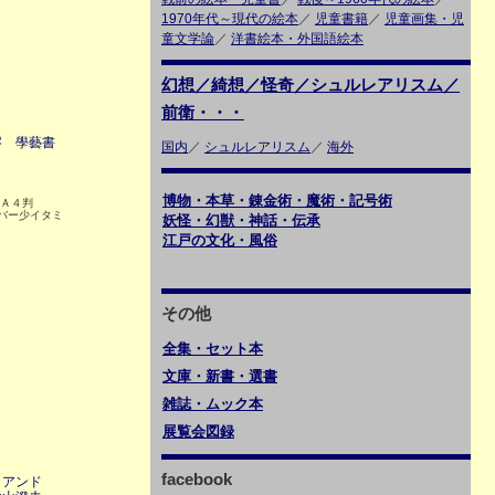
1970年代～現代の絵本
／
児童書籍
／
児童画集・児
童文学論
／
洋書絵本・外国語絵本
幻想／綺想／怪奇／シュルレアリスム／
前衛・・・
岑 學藝書
国内
／
シュルレアリスム
／
海外
博物・本草・錬金術・魔術・記号術
行 Ａ４判
カバー少イタミ
妖怪・幻獣・神話・伝承
江戸の文化・風俗
その他
全集・セット本
文庫・新書・選書
雑誌・ムック本
展覧会図録
facebook
 アンド