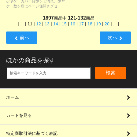
少ヤケ カバー背少シミ汚れ、少ヤ
ケ 数ヶ所にページ僅開きグセ
1897
121
132
商品中
-
商品
|
...
|
11
|
12
|
13
|
14
|
15
|
16
|
17
|
18
|
19
|
20
|
...
|
前へ
次へ
ほかの商品を探す
検索
ホーム
カートを見る
特定商取引法に基づく表記