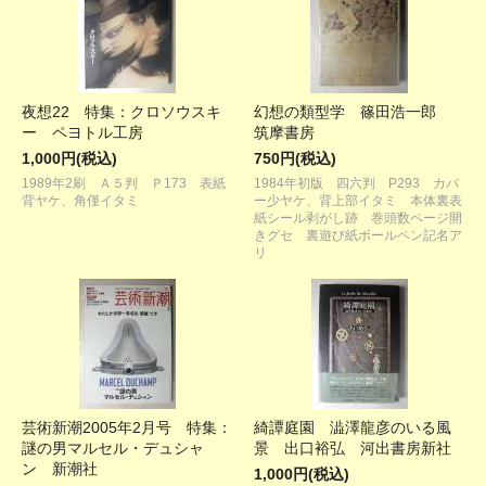
夜想22 特集：クロソウスキ
幻想の類型学 篠田浩一郎
ー ペヨトル工房
筑摩書房
1,000円(税込)
750円(税込)
1989年2刷 Ａ５判 Ｐ173 表紙
1984年初版 四六判 P293 カバ
背ヤケ、角僅イタミ
ー少ヤケ、背上部イタミ 本体裏表
紙シール剥がし跡 巻頭数ページ開
きグセ 裏遊び紙ボールペン記名ア
リ
芸術新潮2005年2月号 特集：
綺譚庭園 澁澤龍彦のいる風
謎の男マルセル・デュシャ
景 出口裕弘 河出書房新社
ン 新潮社
1,000円(税込)