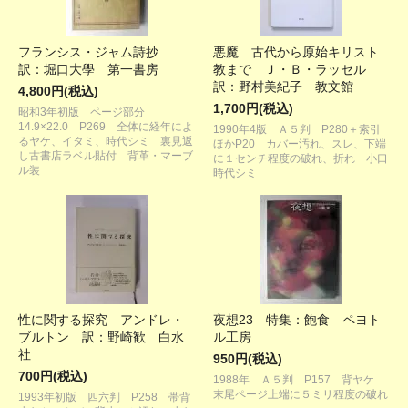
フランシス・ジャム詩抄
悪魔 古代から原始キリスト
訳：堀口大學 第一書房
教まで Ｊ・Ｂ・ラッセル
訳：野村美紀子 教文館
4,800円(税込)
1,700円(税込)
昭和3年初版 ページ部分
14.9×22.0 P269 全体に経年によ
1990年4版 Ａ５判 P280＋索引
るヤケ、イタミ、時代シミ 裏見返
ほかP20 カバー汚れ、スレ、下端
し古書店ラベル貼付 背革・マーブ
に１センチ程度の破れ、折れ 小口
ル装
時代シミ
性に関する探究 アンドレ・
夜想23 特集：飽食 ペヨト
ブルトン 訳：野崎歓 白水
ル工房
社
950円(税込)
700円(税込)
1988年 Ａ５判 P157 背ヤケ
末尾ページ上端に５ミリ程度の破れ
1993年初版 四六判 P258 帯背