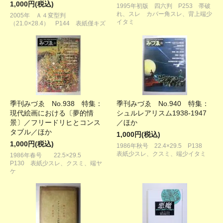
1,000円(税込)
1995年初版 四六判 P253 帯破
れ、スレ カバー角スレ、背上端少
2005年 Ａ４変型判
イタミ
（21.0×28.4） P144 表紙僅キズ
季刊みづゑ No.938 特集：
季刊みづゑ No.940 特集：
現代絵画における〔夢的情
シュルレアリスム1938-1947
景〕／フリードリヒとコンス
／ほか
タブル／ほか
1,000円(税込)
1,000円(税込)
1986年秋号 22.4×29.5 P138
表紙少スレ、クスミ、端少イタミ
1986年春号 22.5×29.5
P130 表紙少スレ、クスミ、端ヤ
ケ