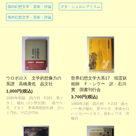
国内幻想文学・芸術・評論
ダダ・シュルレアリスム
海外幻想文学・芸術・評論
ウロボロス 文学的想像力の
世界幻想文学大系17 招霊妖
系譜 高橋康也 晶文社
術師 Ｆ・シラー 訳：石川
實 国書刊行会
1,000円(税込)
3,700円(税込)
1980年初版 四六判 P281 帯イ
タミ、破れ（2ヶ所欠損） 函ヤケ
1989年2刷 四六判 Ｐ233 函カ
大、イタミ 本体表紙折れ跡、少シ
バー角少破れ、背ヤケ大 本体セロ
ミ汚れ、小口少汚れ
ハンカバーイタミ、折れシワ大 月
報付