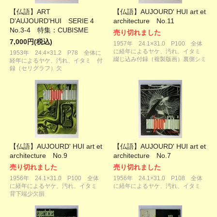
【仏語】ART
【仏語】AUJOURD' HUI art et
D'AUJOURD'HUI SERIE 4
architecture No.11
No.3-4 特集：CUBISME
売り切れました
7,000円(税込)
1957年 24.1×31.0 P100 全体
に経年によるヤケ、汚れ、イタミ
1953年 24.4×31.2 P78 全体に
綴じ込み付録（複製版画）裏側シミ
経年によるヤケ、汚れ、イタミ 付
録（セリグラフ）欠
【仏語】AUJOURD' HUI art et
【仏語】AUJOURD' HUI art et
architecture No.9
architecture No.7
売り切れました
売り切れました
1956年 24.1×31.0 P100 全体
1956年 24.1×31.0 P108 全体
に経年によるヤケ、汚れ、イタミ
に経年によるヤケ、汚れ、イタミ
背下端少欠損