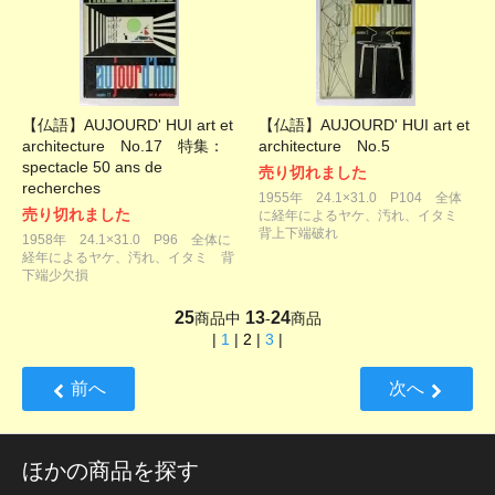
【仏語】AUJOURD' HUI art et
【仏語】AUJOURD' HUI art et
architecture No.17 特集：
architecture No.5
spectacle 50 ans de
売り切れました
recherches
1955年 24.1×31.0 P104 全体
売り切れました
に経年によるヤケ、汚れ、イタミ
背上下端破れ
1958年 24.1×31.0 P96 全体に
経年によるヤケ、汚れ、イタミ 背
下端少欠損
25
13
24
商品中
-
商品
|
1
|
2
|
3
|
前へ
次へ
ほかの商品を探す