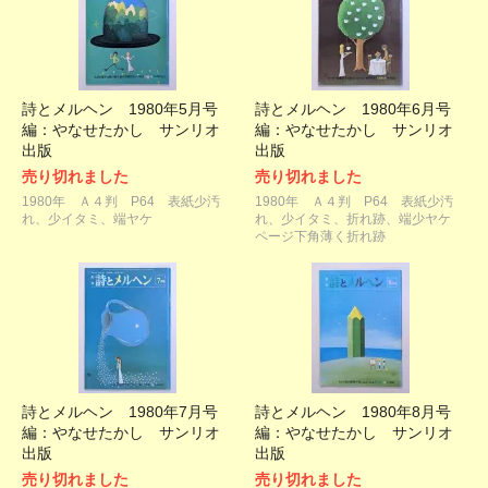
詩とメルヘン 1980年5月号
詩とメルヘン 1980年6月号
編：やなせたかし サンリオ
編：やなせたかし サンリオ
出版
出版
売り切れました
売り切れました
1980年 Ａ４判 P64 表紙少汚
1980年 Ａ４判 P64 表紙少汚
れ、少イタミ、端ヤケ
れ、少イタミ、折れ跡、端少ヤケ
ページ下角薄く折れ跡
詩とメルヘン 1980年7月号
詩とメルヘン 1980年8月号
編：やなせたかし サンリオ
編：やなせたかし サンリオ
出版
出版
売り切れました
売り切れました