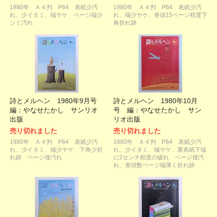
1980年 Ａ４判 P64 表紙少汚
1980年 Ａ４判 P64 表紙少汚
れ、少イタミ、端ヤケ ページ端少
れ、端少ヤケ、巻頭15ページ程度下
シミ汚れ
角折れ跡
詩とメルヘン 1980年9月号
詩とメルヘン 1980年10月
編：やなせたかし サンリオ
号 編：やなせたかし サン
出版
リオ出版
売り切れました
売り切れました
1980年 Ａ４判 P64 表紙少汚
1980年 Ａ４判 P64 表紙少汚
れ、少イタミ、端少ヤケ、下角少折
れ、少イタミ、端ヤケ、裏表紙下端
れ跡 ページ僅汚れ
に2センチ程度の破れ ページ僅汚
れ、巻頭数ページ端薄く折れ跡