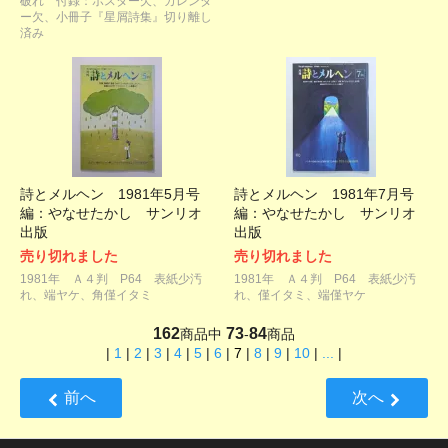
破れ 付録：ポスター欠、カレンダ
ー欠、小冊子『星屑詩集』切り離し
済み
詩とメルヘン 1981年5月号
詩とメルヘン 1981年7月号
編：やなせたかし サンリオ
編：やなせたかし サンリオ
出版
出版
売り切れました
売り切れました
1981年 Ａ４判 P64 表紙少汚
1981年 Ａ４判 P64 表紙少汚
れ、端ヤケ、角僅イタミ
れ、僅イタミ、端僅ヤケ
162
73
84
商品中
-
商品
|
1
|
2
|
3
|
4
|
5
|
6
|
7
|
8
|
9
|
10
|
...
|
前へ
次へ