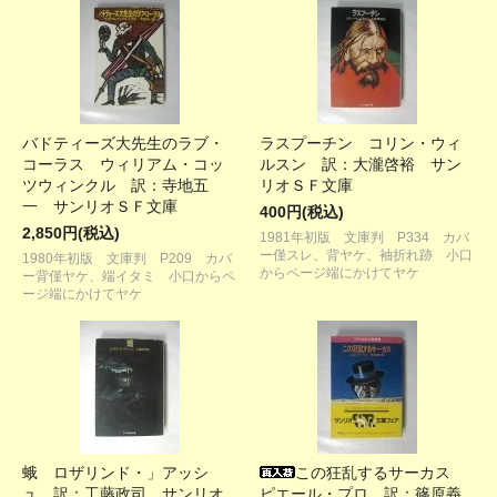
バドティーズ大先生のラブ・
ラスプーチン コリン・ウィ
コーラス ウィリアム・コッ
ルスン 訳：大瀧啓裕 サン
ツウィンクル 訳：寺地五
リオＳＦ文庫
一 サンリオＳＦ文庫
400円(税込)
2,850円(税込)
1981年初版 文庫判 P334 カバ
ー僅スレ、背ヤケ、袖折れ跡 小口
1980年初版 文庫判 P209 カバ
からページ端にかけてヤケ
ー背僅ヤケ、端イタミ 小口からペ
ージ端にかけてヤケ
蛾 ロザリンド・」アッシ
この狂乱するサーカス
ュ 訳：工藤政司 サンリオ
ピエール・プロ 訳：篠原義