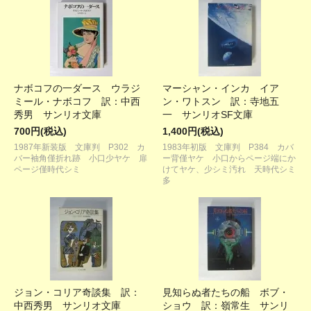
ナボコフの一ダース ウラジ
マーシャン・インカ イア
ミール・ナボコフ 訳：中西
ン・ワトスン 訳：寺地五
秀男 サンリオ文庫
一 サンリオSF文庫
700円(税込)
1,400円(税込)
1987年新装版 文庫判 P302 カ
1983年初版 文庫判 P384 カバ
バー袖角僅折れ跡 小口少ヤケ 扉
ー背僅ヤケ 小口からページ端にか
ページ僅時代シミ
けてヤケ、少シミ汚れ 天時代シミ
多
ジョン・コリア奇談集 訳：
見知らぬ者たちの船 ボブ・
中西秀男 サンリオ文庫
ショウ 訳：嶺常生 サンリ