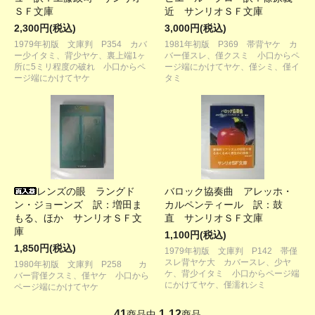
ＳＦ文庫
近 サンリオＳＦ文庫
2,300円(税込)
3,000円(税込)
1979年初版 文庫判 P354 カバ
1981年初版 P369 帯背ヤケ カ
ー少イタミ、背少ヤケ、裏上端1ヶ
バー僅スレ、僅クスミ 小口からペ
所に5ミリ程度の破れ 小口からペ
ージ端にかけてヤケ、僅シミ、僅イ
ージ端にかけてヤケ
タミ
レンズの眼 ラングド
バロック協奏曲 アレッホ・
ン・ジョーンズ 訳：増田ま
カルペンティール 訳：鼓
もる、ほか サンリオＳＦ文
直 サンリオＳＦ文庫
庫
1,100円(税込)
1,850円(税込)
1979年初版 文庫判 P142 帯僅
スレ背ヤケ大 カバースレ、少ヤ
1980年初版 文庫判 P258 カ
ケ、背少イタミ 小口からページ端
バー背僅クスミ、僅ヤケ 小口から
にかけてヤケ、僅濡れシミ
ページ端にかけてヤケ
41
1
12
商品中
-
商品