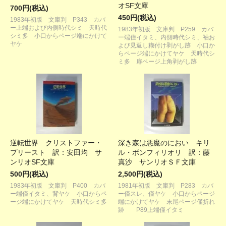
オSF文庫
700円(税込)
450円(税込)
1983年初版 文庫判 P343 カバ
ー上端および内側時代シミ 天時代
1983年初版 文庫判 P259 カバ
シミ多 小口からページ端にかけて
ー端僅イタミ、内側時代シミ、袖お
ヤケ
よび見返し糊付け剥がし跡 小口か
らページ端にかけてヤケ 天時代シ
ミ多 扉ページ上角剥がし跡
逆転世界 クリストファー・
深き森は悪魔のにおい キリ
プリースト 訳：安田均 サ
ル・ボンフィリオリ 訳：藤
ンリオSF文庫
真沙 サンリオＳＦ文庫
500円(税込)
2,500円(税込)
1983年初版 文庫判 P400 カバ
1981年初版 文庫判 P283 カバ
ー端僅イタミ、背ヤケ 小口からペ
ー僅スレ、僅ヤケ 小口からページ
ージ端にかけてヤケ 天時代シミ多
端にかけてヤケ 末尾ページ僅折れ
跡 P89上端僅イタミ