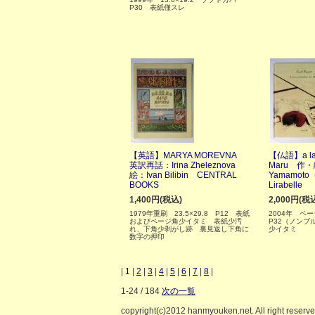
P30 表紙僅スレ
【英語】MARYA MOREVNA
【仏語】a la 
英訳再話：Irina Zheleznova
Maru 作・
絵：Ivan Bilibin CENTRAL
Yamamo
BOOKS
Lirabelle
1,400円(税込)
2,000円(税
1979年重刷 23.5×29.8 P12 表紙
2004年 ペー
およびページ角少イタミ 表紙少汚
P32（ノンブ
れ、下角少剥がし跡 裏見返し下角に
少イタミ
数字の押印
|
1
|
2
|
3
|
4
|
5
|
6
|
7
|
8
|
1-24 / 184
次の一覧
copyright(c)2012 hanmyouken.net. All right reserv