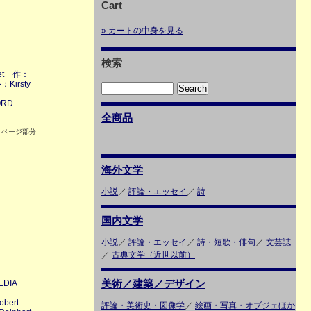
Cart
» カートの中身を見る
検索
ket 作：
序：Kirsty
ORD
全商品
 ページ部分
海外文学
小説
／
評論・エッセイ
／
詩
国内文学
小説
／
評論・エッセイ
／
詩・短歌・俳句
／
文芸誌
／
古典文学（近世以前）
美術／建築／デザイン
DIA
bert
評論・美術史・図像学
／
絵画・写真・オブジェほか