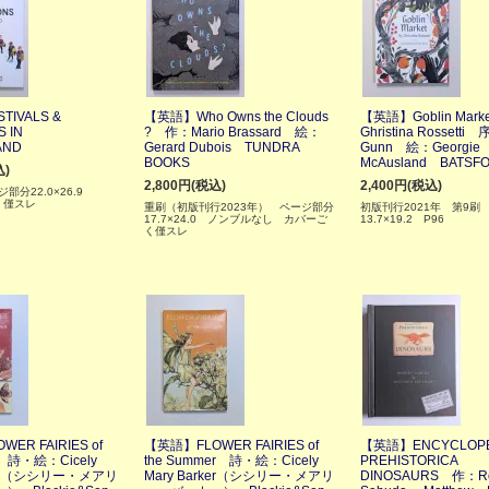
IVALS &
【英語】Who Owns the Clouds
【英語】Goblin Mar
S IN
? 作：Mario Brassard 絵：
Ghristina Rossetti 
AND
Gerard Dubois TUNDRA
Gunn 絵：Georgie
BOOKS
McAusland BATSF
込)
2,800円(税込)
2,400円(税込)
ジ部分22.0×26.9
く僅スレ
重刷（初版刊行2023年） ページ部分
初版刊行2021年 第9刷
17.7×24.0 ノンブルなし カバーご
13.7×19.2 P96
く僅スレ
ER FAIRIES of
【英語】FLOWER FAIRIES of
【英語】ENCYCLOPE
n 詩・絵：Cicely
the Summer 詩・絵：Cicely
PREHISTORICA
rker（シシリー・メアリ
Mary Barker（シシリー・メアリ
DINOSAURS 作：Ro