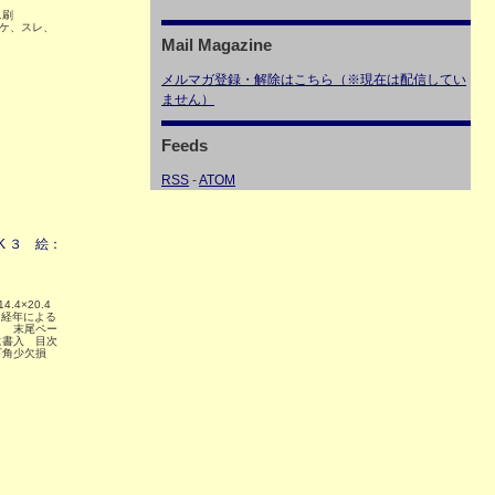
版1刷
紙ヤケ、スレ、
Mail Magazine
メルマガ登録・解除はこちら（※現在は配信してい
ません）
Feeds
RSS
-
ATOM
K ３ 絵：
4.4×20.4
に経年による
ミ 末尾ペー
に書入 目次
下角少欠損