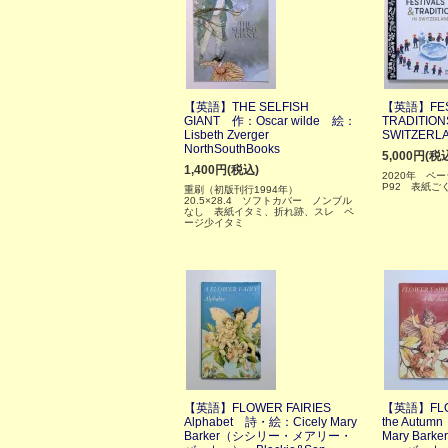
【英語】THE SELFISH
【英語】FEST
GIANT 作：Oscar wilde 絵：
TRADITION
Lisbeth Zverger
SWITZERL
NorthSouthBooks
5,000円(税
1,400円(税込)
2020年 ペー
P92 表紙ご
重刷（初版刊行1994年）
20.5×28.4 ソフトカバー ノンブル
なし 表紙イタミ、折れ跡、スレ ペ
ージ少イタミ
【英語】FLOWER FAIRIES
【英語】FLOW
Alphabet 詩・絵：Cicely Mary
the Autum
Barker（シシリー・メアリー・
Mary Ba