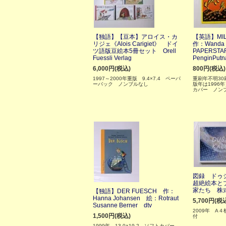
【独語】【豆本】アロイス・カ
【英語】MIL
リジェ《Alois Carigiet》 ドイ
作：Wanda
ツ語版豆絵本5冊セット Orell
PAPERSTA
Fuessli Verlag
PenginPut
6,000円(税込)
800円(税込)
1997～2000年重版 9.4×7.4 ペーパ
重刷年不明3
ーバック ノンブルなし
版年は1996年
カバー ノン
図録 ドゥ
超絶絵本と
家たち 株
【独語】DER FUESCH 作：
Hanna Johansen 絵：Rotraut
5,700円(税
Susanne Berner dtv
2009年 A４
1,500円(税込)
付
1999年 13.0×19.2 ソフトカバー