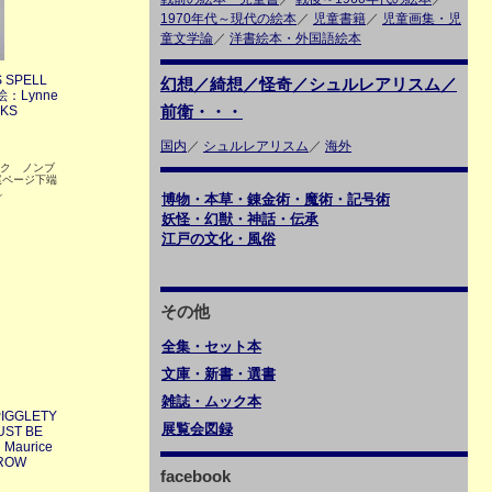
1970年代～現代の絵本
／
児童書籍
／
児童画集・児
童文学論
／
洋書絵本・外国語絵本
S SPELL
幻想／綺想／怪奇／シュルレアリスム／
絵：Lynne
前衛・・・
OKS
国内
／
シュルレアリスム
／
海外
）
バック ノンブ
尾ページ下端
れ
博物・本草・錬金術・魔術・記号術
妖怪・幻獣・神話・伝承
江戸の文化・風俗
その他
全集・セット本
文庫・新書・選書
雑誌・ムック本
IGGLETY
展覧会図録
UST BE
Maurice
ROW
facebook