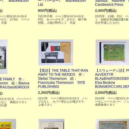
 Blackie&Son
ー・バーカー） Blackie&Son
Sabuda、 Matthew 
Ltd.
Candlewick Press
込)
800円(税込)
2,400円(税込)
ージ部分10.6×16.8
刊行年不明 ページ部分10.6×16.8
2005年 10刷 P12 
少ヤケ、少汚れ ページ
P51 カバー少キズ、少ヤケ、袖下角
ミ 別紙日本語解説書1枚
 天染
切取、上端少時代シミ 天染
元が作成したもの）
【英語】THE TABLE THAT RAN
【スウェーデン語】PU
AWAY TO THE WOODS 作：
AeVENTYR
Stefan Themerson 絵：
BLAaBAeRSSKOG
 FAMILY 作：
Franciszka Themerson TATE
Elsa Beskow
annon 絵：Blanca
PUBLISHING
BONNIERCCARLSE
RAUSandGIROUX
2,300円(税込)
2,000円(税込)
込)
2012年 ページ部分23.8×16.3 ノン
2019年 ページ部分21.0
23.0×22.9 ペーパーバ
ブルなし カバー背および端少ヤケ、
ーなしハードカバー ノ
ルなし 表紙少イタミ
上端イタミ
表紙角僅イタミ
折れ跡