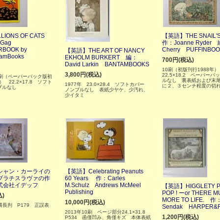
LIONS OF CATS
【英語】THE SNAIL'
 Gag
作：Joanne Ryder 
RBOOK by
Cherry PUFFINBO
【英語】THE ART OF NANCY
namBooks
EKHOLM BURKERT 編：
700円(税込)
David Larkin BANTAMBOOKS
10刷（初版刊行1988年
3,800円(税込)
22.5×18.2 ペーパー
0刷（ペーパーバック版初
ルなし 裏表紙および末
） 22.2×17.8 ソフト
1977年 23.0×28.4 ソフトカバー
に２、３センチ程度の切
ブルなし
ノンブルなし 表紙少ヤケ、少汚れ、
少イタミ
シャン・カーライの
【英語】Celebrating Peanuts
ブラチスラヴァの作
60 Years 作：Carles
式会社イデッフ
M.Schulz Andrews McMeel
【英語】HIGGLETY P
Publishing
POP ! ーor THERE M
込)
MORE TO LIFE. 作：
10,000円(税込)
横長判 P179 正誤表
Sendak HARPER&
2013年10刷 ページ部分24.1×31.8
1,200円(税込)
P534 函僅凹み、角僅キズ 本体表紙