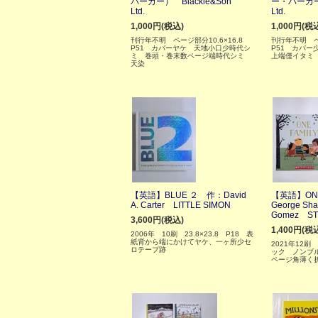
バーカー） Blackie&Son
ー・バーカー）
Ltd.
Ltd.
1,000円(税込)
1,000円(税
刊行年不明 ページ部分10.6×16.8
刊行年不明 ペ
P51 カバーヤケ 天地小口少時代シ
P51 カバー
ミ 巻頭・巻末数ページ端時代シミ
上端僅イタミ
天染
【英語】BLUE ２ 作：David
【英語】ONE
A. Carter LITTLE SIMON
George Sh
Gomez ST
3,600円(税込)
1,400円(税
2006年 10刷 23.8×23.8 P18 表
紙背から端にかけてヤケ、一ヶ所少セ
2021年12刷 
ロテープ跡
ック ノンブ
ページ角薄く