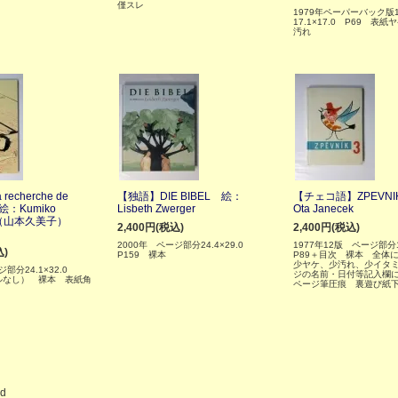
僅スレ
1979年ペーパーバック
17.1×17.0 P69 表
汚れ
recherche de
【独語】DIE BIBEL 絵：
【チェコ語】ZPEVNI
絵：Kumiko
Lisbeth Zwerger
Ota Janecek
to（山本久美子）
2,400円(税込)
2,400円(税込)
2000年 ページ部分24.4×29.0
1977年12版 ページ部分1
込)
P159 裸本
P89＋目次 裸本 全体
少ヤケ、少汚れ、少イタ
ジ部分24.1×32.0
ジの名前・日付等記入欄
ルなし） 裸本 表紙角
ページ筆圧痕 裏遊び紙
ed