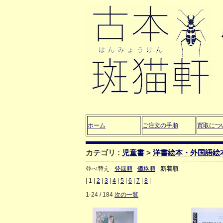
ホーム
ご注文の手順
買取につ
カテゴリ :
児童書
>
洋書絵本・外国語絵
並べ替え -
登録順
-
価格順
-
新着順
|
1
|
2
|
3
|
4
|
5
|
6
|
7
|
8
|
1-24 / 184
次の一覧