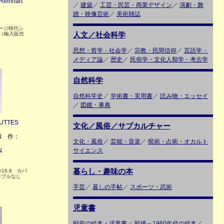
Reinhart
／
建築
／
工芸・民芸・商業デザイン
／
演劇・舞
踏・映像芸術
／
美術雑誌
ページ時代シ
人文／社会科学
（輸入販売
思想・哲学・社会学
／
宗教・民間信仰
／
言語学・
メディア論
／
歴史
／
民俗学・文化人類学・考古学
自然科学
自然科学史
／
学術書・実用書
／
読み物・エッセイ
／
図鑑・事典
TTES
文化／風俗／サブカルチャー
EN 作：
文化・風俗
／
芸能・音楽
／
呪術・占術・オカルト
N
サイエンス
暮らし・趣味の本
×16.6 カバ
ンブルなし
手芸
／
暮しの手帖
／
スポーツ・武術
児童書
戦前の絵本・児童書
／
戦後～1960年代の絵本
／